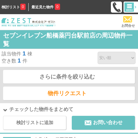
0
0
検討リスト
最近見た物件
お問合せ
セブンイレブン船橋薬円台駅前店の周辺物件一
覧
1
該当物件
棟
1
空き数
件
さらに条件を絞り込む
物件リクエスト
チェックした物件をまとめて
検討リストに追加
お問い合わせ