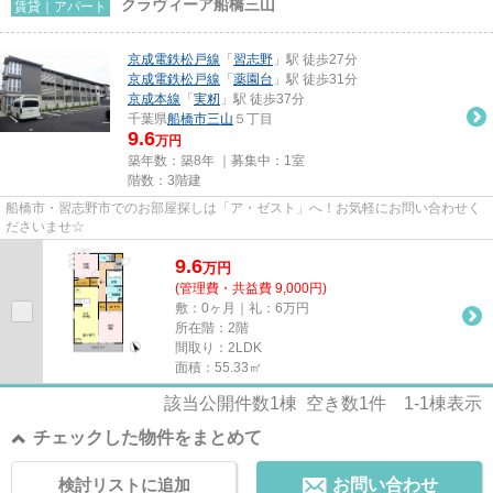
クラヴィーア船橋三山
賃貸｜アパート
京成電鉄松戸線
「
習志野
」駅 徒歩27分
京成電鉄松戸線
「
薬園台
」駅 徒歩31分
京成本線
「
実籾
」駅 徒歩37分
千葉県
船橋市
三山
５丁目
9.6
万円
築年数：築8年 ｜募集中：
1室
階数：3階建
船橋市・習志野市でのお部屋探しは「ア・ゼスト」へ！お気軽にお問い合わせく
ださいませ☆
9.6
万
円
(管理費・共益費 9,000円)
敷：0ヶ月｜礼：6万円
所在階：2階
間取り：2LDK
面積：55.33㎡
該当公開件数
1
棟 空き数
1
件
1-1
棟表示
チェックした物件をまとめて
検討リストに追加
お問い合わせ