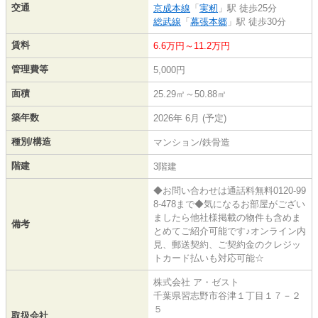
交通
京成本線
「
実籾
」駅 徒歩25分
総武線
「
幕張本郷
」駅 徒歩30分
賃料
6.6万円～11.2万円
管理費等
5,000円
面積
25.29㎡～50.88㎡
築年数
2026年 6月 (予定)
種別/構造
マンション/鉄骨造
階建
3階建
◆お問い合わせは通話料無料0120-99
8-478まで◆気になるお部屋がござい
ましたら他社様掲載の物件も含めま
備考
とめてご紹介可能です♪オンライン内
見、郵送契約、ご契約金のクレジッ
トカード払いも対応可能☆
株式会社 ア・ゼスト
千葉県習志野市谷津１丁目１７－２
５
取扱会社