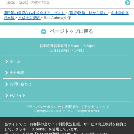
【新築・築浅】の物件特集
津田沼の賃貸なら株式会社ア・ゼスト
>
(賃貸)路線・駅から探す
>
京成電鉄京
成本線
>
京成大久保駅
>
Bell Aube大久保
ページトップに戻る
営業時間:営業時間 9:30am～18:30pm
定休日:火曜日・水曜日
ホーム
会社概要
お問い合わせ
PCサイト
プライバシーポリシー
利用規約
｜アクセスマップ
｜
Copyright(c) 株式会社 ア・ゼスト All rights reserved.
当サイトでは、お客様の当サイト利用状況把握、サービス向上検討を目的と
して、クッキー（Cookie）を使用しています。