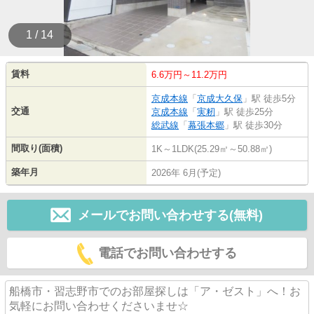
1 / 14
賃料
6.6万円～11.2万円
京成本線
「
京成大久保
」駅 徒歩5分
交通
京成本線
「
実籾
」駅 徒歩25分
総武線
「
幕張本郷
」駅 徒歩30分
間取り(面積)
1K～1LDK(25.29㎡～50.88㎡)
築年月
2026年 6月(予定)
メールでお問い合わせする(無料)
電話でお問い合わせする
船橋市・習志野市でのお部屋探しは「ア・ゼスト」へ！お
気軽にお問い合わせくださいませ☆