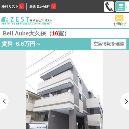
0
0
検討リスト
最近見た物件
お問合せ
Bell Aube大久保（
16
室）
賃料
6.6
万円～
空室情報を確認