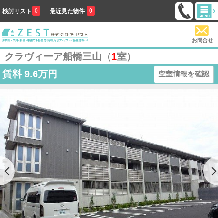
0
0
検討リスト
最近見た物件
お問合せ
クラヴィーア船橋三山（
1
室）
賃料
9.6万円
空室情報を確認