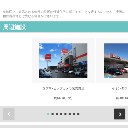
※地図上に表示される物件の位置は付近住所に所在することを表すものであり、実際の
物件所在地とは異なる場合がございます。
周辺施設
コジマ×ビッグカメラ習志野店
イオンタウ
約645m／9分
約1811
前