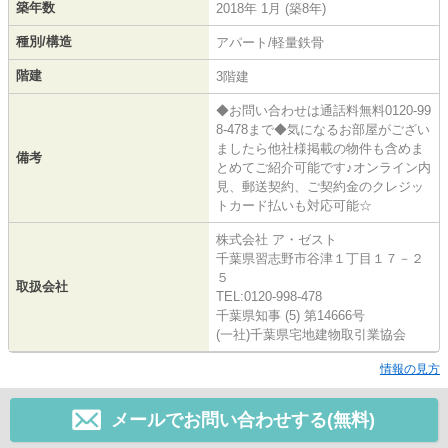
築年数
2018年 1月 (築8年)
種別/構造
アパート/軽量鉄骨
階建
3階建
◆お問い合わせは通話料無料0120-99
8-478まで◆気になるお部屋がござい
ましたら他社様掲載の物件も含めま
備考
とめてご紹介可能です♪オンライン内
見、郵送契約、ご契約金のクレジッ
トカード払いも対応可能☆
株式会社 ア・ゼスト
千葉県習志野市谷津１丁目１７－２
５
取扱会社
TEL:0120-998-478
千葉県知事 (5) 第14666号
(一社)千葉県宅地建物取引業協会
情報の見方
メールでお問い合わせする(無料)