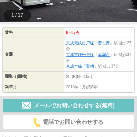
1 / 17
賃料
9.6万円
京成電鉄松戸線
「
習志野
」駅 徒歩27
分
交通
京成電鉄松戸線
「
薬園台
」駅 徒歩31
分
京成本線
「
実籾
」駅 徒歩37分
間取り(面積)
2LDK(55.33㎡)
築年月
2018年 1月(築8年)
メールでお問い合わせする(無料)
電話でお問い合わせする