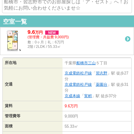
船橋市・習志野市でのお部屋探しは「ア・ゼスト」へ！お
気軽にお問い合わせくださいませ☆
空室一覧
9.6
万
円
NEW
(管理費・共益費 9,000円)
敷：0ヶ月｜礼：6万円
2階 / 2LDK / 55.33㎡
所在地
千葉県
船橋市
三山
５丁目
京成電鉄松戸線
「
習志野
」駅 徒歩27
分
交通
京成電鉄松戸線
「
薬園台
」駅 徒歩31
分
京成本線
「
実籾
」駅 徒歩37分
賃料
9.6万円
管理費等
9,000円
面積
55.33㎡