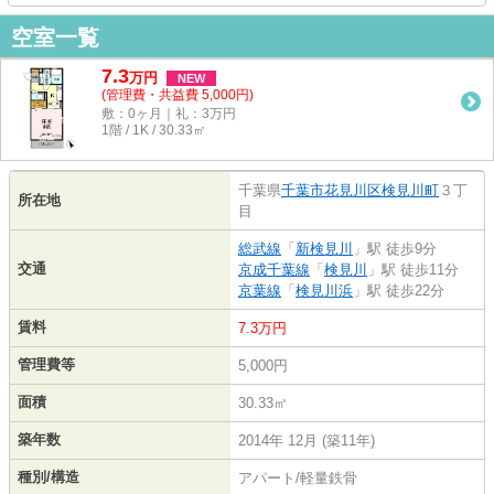
空室一覧
7.3
万
円
NEW
(管理費・共益費 5,000円)
敷：0ヶ月｜礼：3万円
1階 / 1K / 30.33㎡
千葉県
千葉市花見川区
検見川町
３丁
所在地
目
総武線
「
新検見川
」駅 徒歩9分
交通
京成千葉線
「
検見川
」駅 徒歩11分
京葉線
「
検見川浜
」駅 徒歩22分
賃料
7.3万円
管理費等
5,000円
面積
30.33㎡
築年数
2014年 12月 (築11年)
種別/構造
アパート/軽量鉄骨