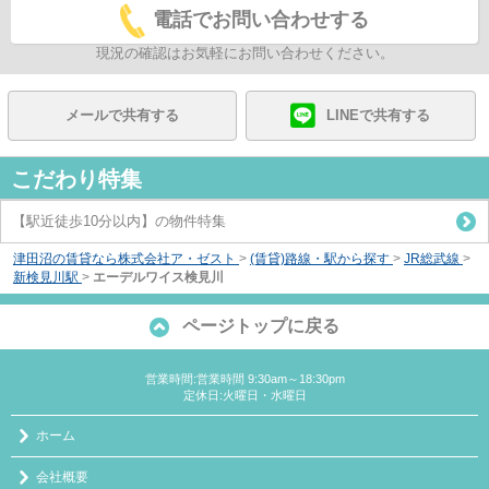
電話でお問い合わせする
現況の確認はお気軽にお問い合わせください。
メールで共有する
LINEで共有する
こだわり特集
【駅近徒歩10分以内】の物件特集
津田沼の賃貸なら株式会社ア・ゼスト
>
(賃貸)路線・駅から探す
>
JR総武線
>
新検見川駅
>
エーデルワイス検見川
ページトップに戻る
営業時間:営業時間 9:30am～18:30pm
定休日:火曜日・水曜日
ホーム
会社概要