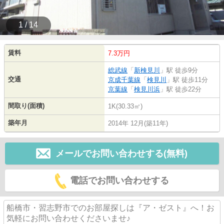
1 / 14
賃料
7.3万円
総武線
「
新検見川
」駅 徒歩9分
交通
京成千葉線
「
検見川
」駅 徒歩11分
京葉線
「
検見川浜
」駅 徒歩22分
間取り(面積)
1K(30.33㎡)
築年月
2014年 12月(築11年)
メールでお問い合わせする(無料)
電話でお問い合わせする
船橋市・習志野市でのお部屋探しは『ア・ゼスト』へ！お
気軽にお問い合わせくださいませ♪