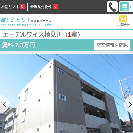
0
0
検討リスト
最近見た物件
お問合せ
エーデルワイス検見川（
1
室）
賃料
7.3万円
空室情報を確認