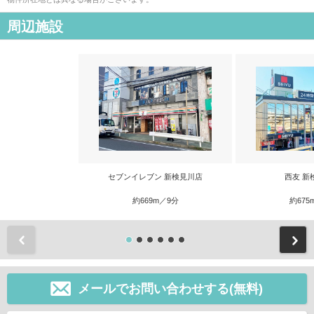
周辺施設
セブンイレブン 新検見川店
西友 新
約669m／9分
約675
前
メールでお問い合わせする(無料)