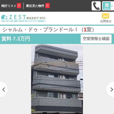
0
0
検討リスト
最近見た物件
お問合せ
シャルム・ドゥ・プランドールⅠ（
1
室）
賃料
7.3万円
空室情報を確認