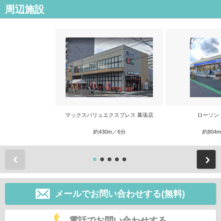
周辺施設
マックスバリュエクスプレス 幕張店
ローソン
約430m／6分
約804
前
メールでお問い合わせする(無料)
電話でお問い合わせする