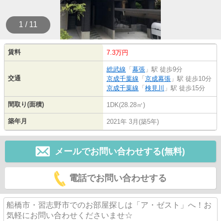
1 / 11
賃料
7.3万円
総武線
「
幕張
」駅 徒歩9分
交通
京成千葉線
「
京成幕張
」駅 徒歩10分
京成千葉線
「
検見川
」駅 徒歩15分
間取り(面積)
1DK(28.28㎡)
築年月
2021年 3月(築5年)
メールでお問い合わせする(無料)
電話でお問い合わせする
船橋市・習志野市でのお部屋探しは「ア・ゼスト」へ！お
気軽にお問い合わせくださいませ☆