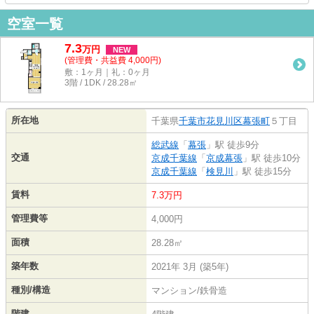
空室一覧
7.3
万
円
NEW
(管理費・共益費 4,000円)
敷：1ヶ月｜礼：0ヶ月
3階 / 1DK / 28.28㎡
所在地
千葉県
千葉市花見川区
幕張町
５丁目
総武線
「
幕張
」駅 徒歩9分
交通
京成千葉線
「
京成幕張
」駅 徒歩10分
京成千葉線
「
検見川
」駅 徒歩15分
賃料
7.3万円
管理費等
4,000円
面積
28.28㎡
築年数
2021年 3月 (築5年)
種別/構造
マンション/鉄骨造
階建