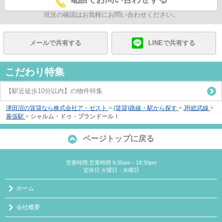
現況の確認はお気軽にお問い合わせください。
メールで共有する
LINEで共有する
こだわり特集
【駅近徒歩10分以内】の物件特集
津田沼の賃貸なら株式会社ア・ゼスト
>
(賃貸)路線・駅から探す
>
JR総武線
>
幕張駅
>
シャルム・ドゥ・プランドールⅠ
ページトップに戻る
営業時間:営業時間 9:30am～18:30pm
定休日:火曜日・水曜日
ホーム
会社概要