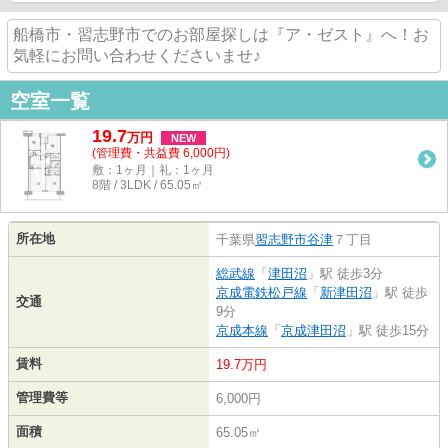
船橋市・習志野市でのお部屋探しは『ア・ゼスト』へ！お
気軽にお問い合わせくださいませ♪
空室一覧
19.7
万
円
NEW
(管理費・共益費 6,000円)
敷：1ヶ月｜礼：1ヶ月
8階 / 3LDK / 65.05㎡
所在地
千葉県
習志野市
谷津
７丁目
総武線
「
津田沼
」駅 徒歩3分
京成電鉄松戸線
「
新津田沼
」駅 徒歩
交通
9分
京成本線
「
京成津田沼
」駅 徒歩15分
賃料
19.7万円
管理費等
6,000円
面積
65.05㎡