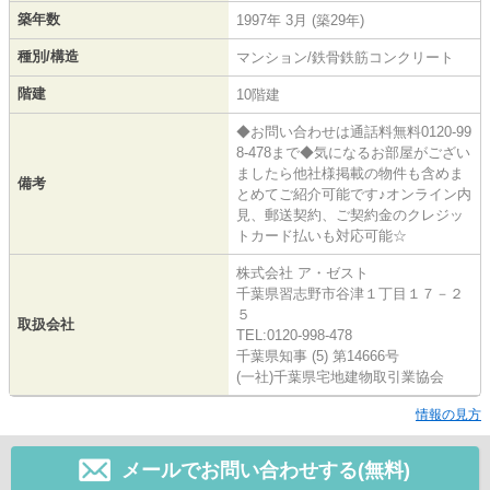
築年数
1997年 3月 (築29年)
種別/構造
マンション/鉄骨鉄筋コンクリート
階建
10階建
◆お問い合わせは通話料無料0120-99
8-478まで◆気になるお部屋がござい
ましたら他社様掲載の物件も含めま
備考
とめてご紹介可能です♪オンライン内
見、郵送契約、ご契約金のクレジッ
トカード払いも対応可能☆
株式会社 ア・ゼスト
千葉県習志野市谷津１丁目１７－２
５
取扱会社
TEL:0120-998-478
千葉県知事 (5) 第14666号
(一社)千葉県宅地建物取引業協会
情報の見方
メールでお問い合わせする(無料)