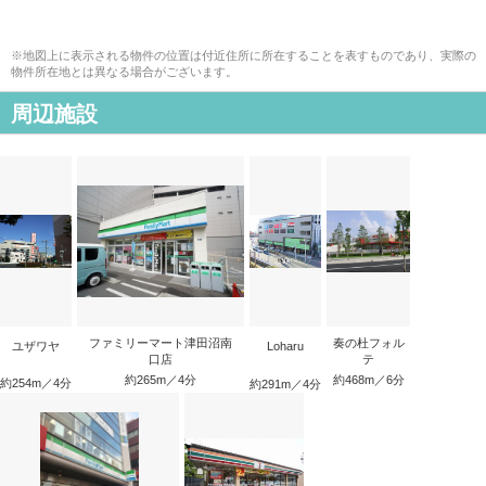
※地図上に表示される物件の位置は付近住所に所在することを表すものであり、実際の
物件所在地とは異なる場合がございます。
周辺施設
ファミリーマート津田沼南
奏の杜フォル
ユザワヤ
Loharu
口店
テ
約265m／4分
約468m／6分
約254m／4分
約291m／4分