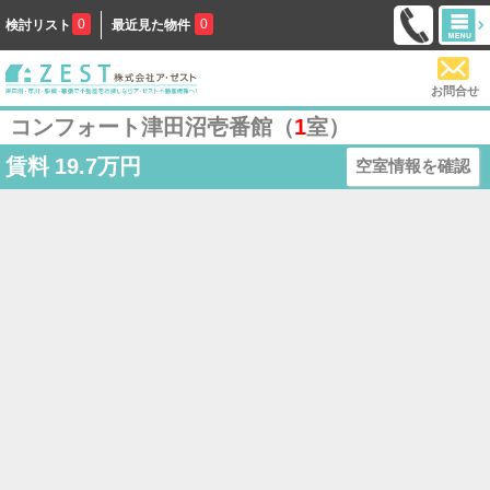
0
0
検討リスト
最近見た物件
お問合せ
コンフォート津田沼壱番館（
1
室）
賃料
19.7万円
空室情報を確認