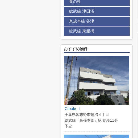
奏の杜
総武線 津田沼
京成本線 谷津
総武線 東船橋
おすすめ物件
Create-Ⅰ
千葉県習志野市鷺沼４丁目
総武線「幕張本郷」駅 徒歩11分
予定