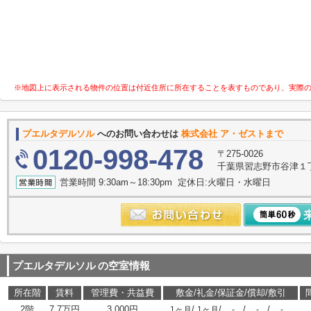
※地図上に表示される物件の位置は付近住所に所在することを表すものであり、実際
プエルタデルソル
へのお問い合わせは
株式会社 ア・ゼストまで
0120-998-478
〒275-0026
千葉県習志野市谷津１
営業時間 9:30am～18:30pm 定休日:火曜日・水曜日
プエルタデルソル
の空室情報
所在階
賃料
管理費・共益費
敷金/礼金/保証金/償却/敷引
2階
7.7万円
3,000円
/
/
/
/
1ヶ月
1ヶ月
-
-
-