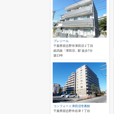
プレジール
千葉県習志野市津田沼２丁目
総武線「津田沼」駅 徒歩7分
築13年
コンフォート津田沼壱番館
千葉県習志野市谷津７丁目