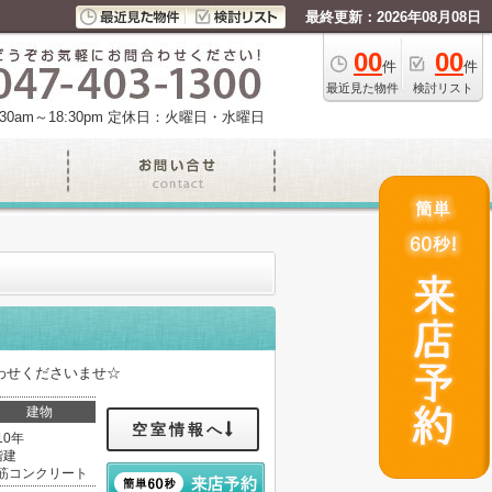
最終更新：2026年08月08日
00
00
件
件
最近見た物件
検討リスト
am～18:30pm
定休日：火曜日・水曜日
わせくださいませ☆
建物
空室情報へ
10年
階建
筋コンクリート