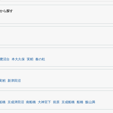
から探す
鷺沼台
本大久保
実籾
奏の杜
実籾
新津田沼
船橋
京成津田沼
南船橋
大神宮下
前原
京成船橋
船橋
飯山満