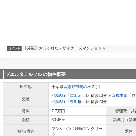
【外観】おしゃれなデザイナーズマンション☆
コメント
プエルタデルソル
の物件概要
所在地
千葉県
習志野市
奏の杜
２丁目
総武線
「
津田沼
」駅 徒歩10分
京成本線
「
谷
交通
総武線
「
東船橋
」駅 徒歩20分
賃料
7.7万円
管理費・共
面積
30.45㎡
築年月（築
マンション / 鉄筋コンクリー
種別/構造
階建
ト