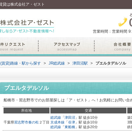
賃貸は株式会社ア・ゼスト
営業時間：営業時間 9:30
(賃貸)路線・駅から探す
>
JR総武線
>
津田沼駅
>
プエルタデルソル
プエルタデルソル
船橋市・習志野市でのお部屋探しは「ア・ゼスト」へ！お気軽にお問い合
所在地
交通
総武線
「
津田沼
」駅 徒歩10分
築
千葉県
習志野市
奏の杜
２丁目
京成本線
「
谷津
」駅 徒歩10分
3
総武線
「
東船橋
」駅 徒歩20分
鉄