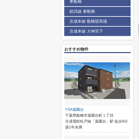
東船橋
総武線 東船橋
京成本線 船橋競馬場
京成本線 大神宮下
おすすめ物件
YSA薬園台
千葉県船橋市薬園台町１丁目
京成電鉄松戸線「薬園台」駅 徒歩9分
築1年未満