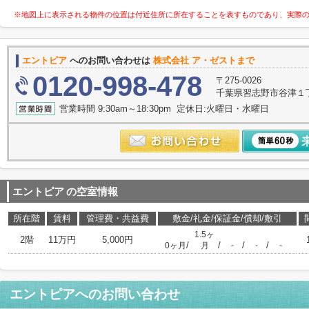
※地図上に表示される物件の位置は付近住所に所在することを表すものであり、実際
エントピア
へのお問い合わせは
株式会社 ア・ゼストまで
0120-998-478
〒275-0026
千葉県習志野市谷津１
営業時間 9:30am～18:30pm 定休日:火曜日・水曜日
エントピア
の空室情報
所在階
賃料
管理費・共益費
敷金/礼金/保証金/償却/敷引
1.5ヶ
2階
11万円
5,000円
/
/
/
/
0ヶ月
月
-
-
-
エントピア
へのお問い合わせ