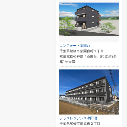
コンフォート薬園台
千葉県船橋市薬園台町１丁目
京成電鉄松戸線「薬園台」駅 徒歩9分
築1年未満
テラスレジデンス津田沼
千葉県船橋市前原東２丁目