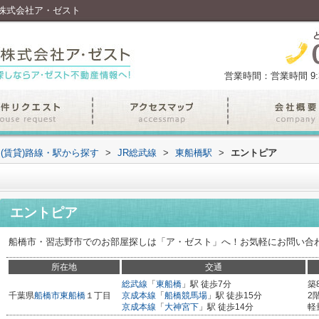
株式会社ア・ゼスト
営業時間：営業時間 9:30
(賃貸)路線・駅から探す
>
JR総武線
>
東船橋駅
>
エントピア
エントピア
船橋市・習志野市でのお部屋探しは「ア・ゼスト」へ！お気軽にお問い合
所在地
交通
総武線
「
東船橋
」駅 徒歩7分
築
千葉県
船橋市
東船橋
１丁目
京成本線
「
船橋競馬場
」駅 徒歩15分
2
京成本線
「
大神宮下
」駅 徒歩14分
軽