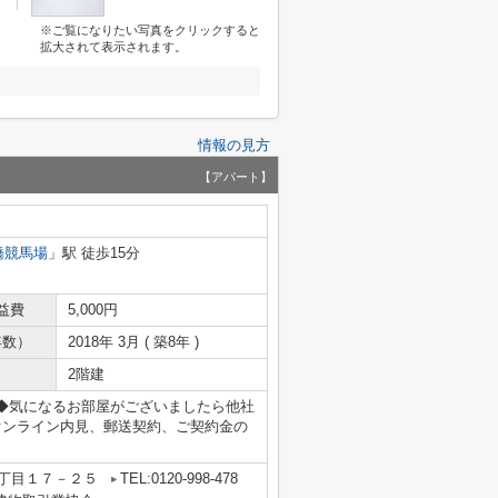
※ご覧になりたい写真をクリックすると
拡大されて表示されます。
情報の見方
【アパート】
橋競馬場
」駅 徒歩15分
益費
5,000円
年数）
2018年 3月 ( 築8年 )
2階建
8まで◆気になるお部屋がございましたら他社
オンライン内見、郵送契約、ご契約金の
丁目１７－２５
TEL:0120-998-478