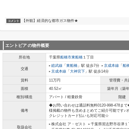
【外観】経済的な都市ガス物件★
コメント
エントピア
の物件概要
所在地
千葉県
船橋市
東船橋
１丁目
総武線
「
東船橋
」駅 徒歩7分
京成本線
「
船
交通
京成本線
「
大神宮下
」駅 徒歩14分
賃料
11万円
管理費・共
面積
40.52㎡
築年月（築
種別/構造
アパート / 軽量鉄骨
階建
◆お問い合わせは通話料無料0120-998-47
備考
様掲載の物件も含めまとめてご紹介可能です♪
クレジットカード払いも対応可能☆
株式会社 ア・ゼスト
千葉県習志野市谷津１
取扱会社