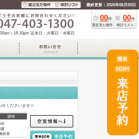
最終更新：2026年08月09日
00
00
件
件
最近見た物件
検討リスト
am～18:30pm
定休日：火曜日・水曜日
わせくださいませ☆
建物
空室情報へ
8年
階建
量鉄骨