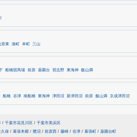
市
前原東
湊町
本町
三山
下
船橋競馬場
前原
薬園台
習志野
東海神
飯山満
橋
船橋
谷津
南船橋
東海神
津田沼
新津田沼
前原
飯山満
京成津田沼
市
/
千葉市花見川区
/
千葉市美浜区
大久保
/
幕張本郷
/
鷺沼
/
前原西
/
藤崎
/
谷津
/
幕張町
/
薬園台町