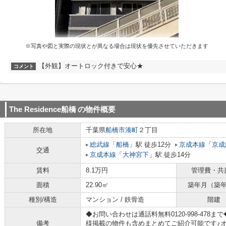
※写真や図と実際の現状とが異なる場合は現状を優先させていただきます
【外観】オートロック付きで安心★
コメント
The Residence船橋
の物件概要
所在地
千葉県
船橋市
湊町
２丁目
総武線
「
船橋
」駅 徒歩12分
京成本線
「
京成
交通
京成本線
「
大神宮下
」駅 徒歩14分
賃料
8.1万円
管理費・共
面積
22.90㎡
築年月（築
種別/構造
マンション / 鉄骨造
階建
◆お問い合わせは通話料無料0120-998-47
備考
様掲載の物件も含めまとめてご紹介可能です♪