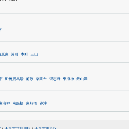
市
前原東
湊町
本町
三山
下
船橋競馬場
前原
薬園台
習志野
東海神
飯山満
東海神
南船橋
東船橋
谷津
市
/
千葉市花見川区
/
千葉市美浜区