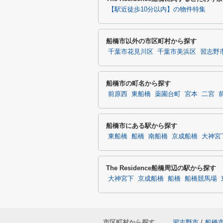
【駅近徒歩10分以内】の物件特集
船橋市以外の市区町村から探す
千葉市花見川区
千葉市美浜区
習志野
船橋市の町名から探す
前原西
東船橋
薬園台町
宮本
二宮
船橋市にある駅から探す
東船橋
船橋
南船橋
京成船橋
大神宮
The Residence船橋周辺の駅から探す
大神宮下
京成船橋
船橋
船橋競馬場
市区町村から探す
習志野市
/
船橋