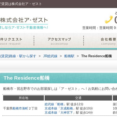
田沼で賃貸は株式会社ア・ゼスト
営業時間：営業時間 9:30
(賃貸)路線・駅から探す
>
JR総武線
>
船橋駅
>
The Residence船橋
The Residence船橋
船橋市・習志野市でのお部屋探しは「ア・ゼスト」へ！お気軽にお問い合
所在地
交通
総武線
「
船橋
」駅 徒歩12分
築
千葉県
船橋市
湊町
２丁目
京成本線
「
京成船橋
」駅 徒歩10分
1
京成本線
「
大神宮下
」駅 徒歩14分
鉄