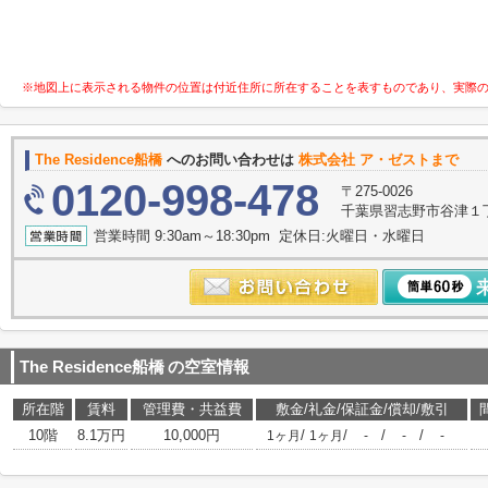
※地図上に表示される物件の位置は付近住所に所在することを表すものであり、実際
The Residence船橋
へのお問い合わせは
株式会社 ア・ゼストまで
0120-998-478
〒275-0026
千葉県習志野市谷津１
営業時間 9:30am～18:30pm 定休日:火曜日・水曜日
The Residence船橋
の空室情報
所在階
賃料
管理費・共益費
敷金/礼金/保証金/償却/敷引
10階
8.1万円
10,000円
/
/
/
/
1ヶ月
1ヶ月
-
-
-