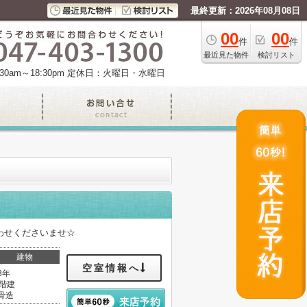
最終更新：2026年08月08日
00
00
件
件
最近見た物件
検討リスト
am～18:30pm
定休日：火曜日・水曜日
わせくださいませ☆
建物
空室情報へ
3年
0階建
骨造