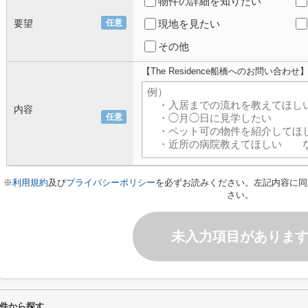
物件の詳細を知りたい
要望
任意
現地を見たい
その他
【The Residence船橋へのお問い合わせ
内容
任意
※
利用規約
及び
プライバシーポリシー
を必ずお読みください。左記内容に同
さい。
未入力項目がありま
り条件から探す