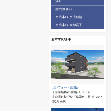
湊町
総武線 船橋
京成本線 京成船橋
京成本線 大神宮下
おすすめ物件
コンフォート薬園台
千葉県船橋市薬園台町１丁目
京成電鉄松戸線「薬園台」駅 徒歩9分
築1年未満