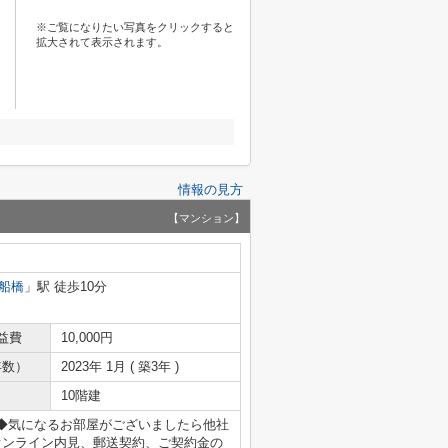
※ご覧になりたい写真をクリックすると
拡大されて表示されます。
情報の見方
【マンション】
船橋
」駅 徒歩10分
益費
10,000円
年数）
2023年 1月 ( 築3年 )
10階建
8まで◆気になるお部屋がございましたら他社
オンライン内見、郵送契約、ご契約金の