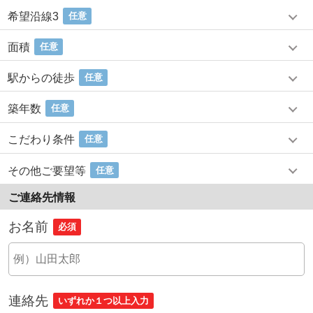
希望沿線3
任意
面積
任意
駅からの徒歩
任意
築年数
任意
こだわり条件
任意
その他ご要望等
任意
ご連絡先情報
お名前
必須
連絡先
いずれか１つ以上入力