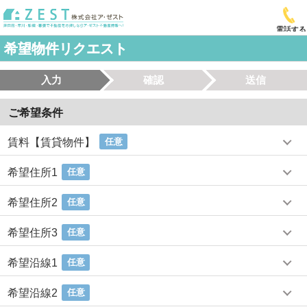
電話する
希望物件リクエスト
入力
確認
送信
ご希望条件
賃料【賃貸物件】
任意
希望住所1
任意
希望住所2
任意
希望住所3
任意
希望沿線1
任意
希望沿線2
任意