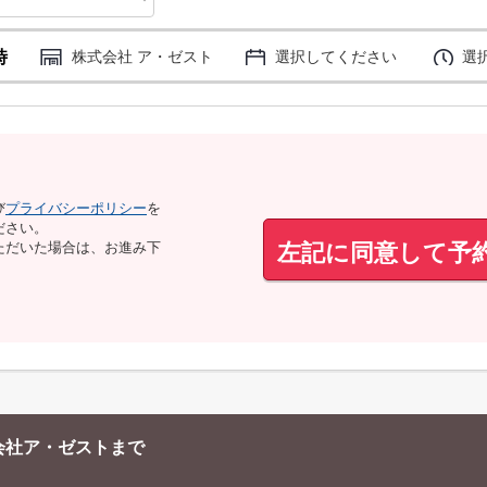
時
株式会社 ア・ゼスト
選択してください
選
び
プライバシーポリシー
を
ださい。
左記に同意して予
ただいた場合は、お進み下
会社ア・ゼストまで