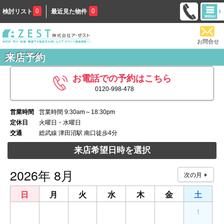
0
0
検討リスト
最近見た物件
お問合せ
来店予約
お電話での予約はこちら
0120-998-478
営業時間
営業時間 9:30am～18:30pm
定休日
火曜日・水曜日
交通
総武線 津田沼駅 南口徒歩4分
来店希望日時を選択
2026年 8月
日
月
火
水
木
金
土
26
27
28
29
30
31
1