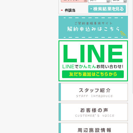
-
件該当