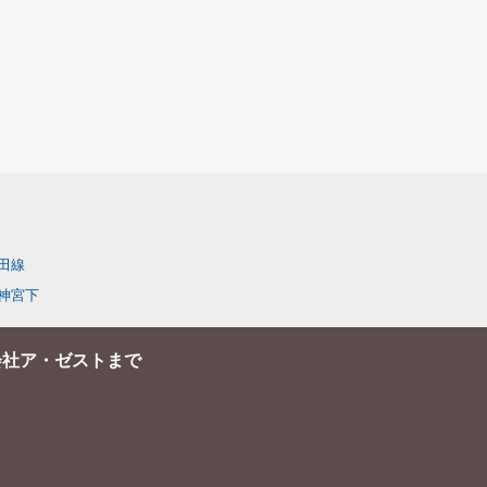
田線
神宮下
会社ア・ゼストまで