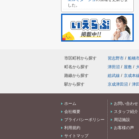
した。
市区町村から探す
習志野市
/
船橋
町名から探す
津田沼
/
屋敷
/
路線から探す
総武線
/
京成本
駅から探す
京成津田沼
/
津
ホーム
お問い合わせ
会社概要
スタッフ紹介
プライバシーポリシー
周辺施設
利用規約
お客様の声
サイトマップ