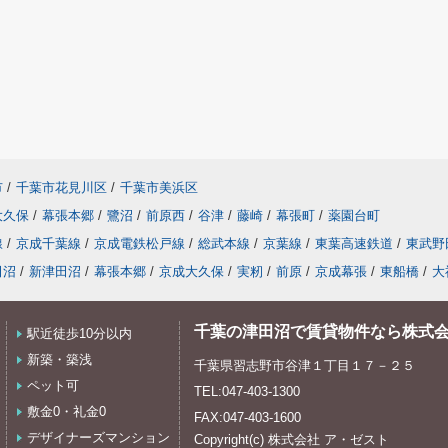
市
/
千葉市花見川区
/
千葉市美浜区
大久保
/
幕張本郷
/
鷺沼
/
前原西
/
谷津
/
藤崎
/
幕張町
/
薬園台町
線
/
京成千葉線
/
京成電鉄松戸線
/
総武本線
/
京葉線
/
東葉高速鉄道
/
東武野
田沼
/
新津田沼
/
幕張本郷
/
京成大久保
/
実籾
/
前原
/
京成幕張
/
東船橋
/
大
千葉の津田沼で賃貸物件なら株式
駅近徒歩10分以内
新築・築浅
千葉県習志野市谷津１丁目１７－２５
ペット可
TEL:047-403-1300
敷金0・礼金0
FAX:047-403-1600
デザイナーズマンション
Copyright(c) 株式会社 ア・ゼスト