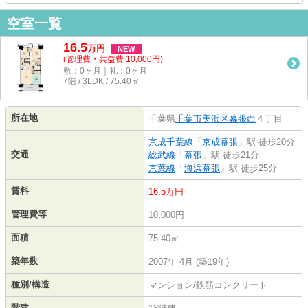
空室一覧
16.5
万
円
NEW
(管理費・共益費 10,000円)
敷：0ヶ月｜礼：0ヶ月
7階 / 3LDK / 75.40㎡
所在地
千葉県
千葉市美浜区
幕張西
４丁目
京成千葉線
「
京成幕張
」駅 徒歩20分
交通
総武線
「
幕張
」駅 徒歩21分
京葉線
「
海浜幕張
」駅 徒歩25分
賃料
16.5万円
管理費等
10,000円
面積
75.40㎡
築年数
2007年 4月 (築19年)
種別/構造
マンション/鉄筋コンクリート
階建