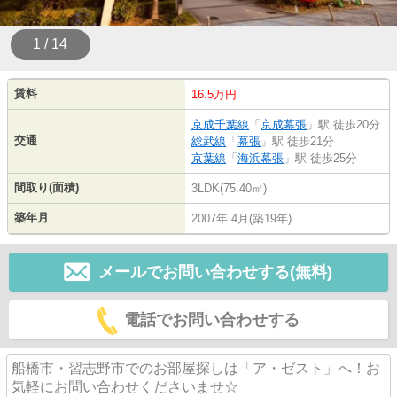
1 / 14
賃料
16.5万円
京成千葉線
「
京成幕張
」駅 徒歩20分
交通
総武線
「
幕張
」駅 徒歩21分
京葉線
「
海浜幕張
」駅 徒歩25分
間取り(面積)
3LDK(75.40㎡)
築年月
2007年 4月(築19年)
メールでお問い合わせする(無料)
電話でお問い合わせする
船橋市・習志野市でのお部屋探しは「ア・ゼスト」へ！お
気軽にお問い合わせくださいませ☆