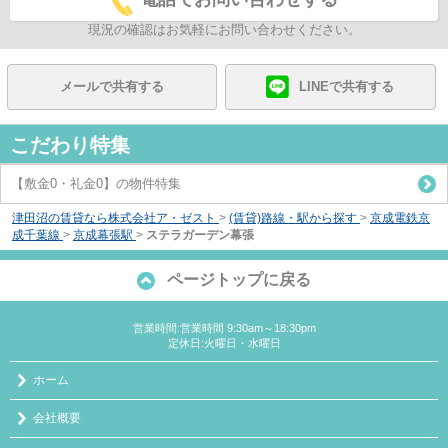
現況の確認はお気軽にお問い合わせください。
メールで共有する
LINEで共有する
こだわり特集
【敷金0・礼金0】の物件特集
津田沼の賃貸なら株式会社ア・ゼスト
>
(賃貸)路線・駅から探す
>
京成電鉄京
成千葉線
>
京成幕張駅
>
ステラガーデン幕張
ページトップに戻る
営業時間:営業時間 9:30am～18:30pm
定休日:火曜日・水曜日
ホーム
会社概要