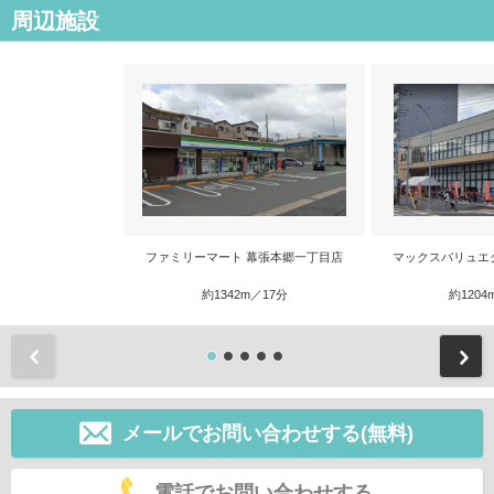
周辺施設
ファミリーマート 幕張本郷一丁目店
マックスバリュエ
約1342m／17分
約1204
前
メールでお問い合わせする(無料)
電話でお問い合わせする