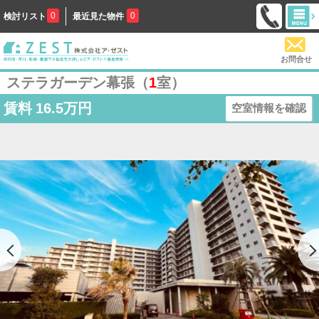
0
0
検討リスト
最近見た物件
お問合せ
ステラガーデン幕張（
1
室）
賃料
16.5万円
空室情報を確認