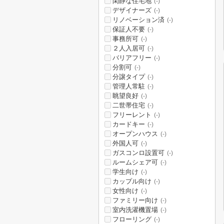
閑静な住宅地
(-)
デザイナーズ
(-)
リノベーション済
(-)
保証人不要
(-)
事務所可
(-)
２人入居可
(-)
バリアフリー
(-)
分割可
(-)
分譲タイプ
(-)
管理人常駐
(-)
眺望良好
(-)
二世帯住宅
(-)
フリーレント
(-)
カードキー
(-)
オープンハウス
(-)
外国人可
(-)
ガスコンロ設置可
(-)
ルームシェア可
(-)
学生向け
(-)
カップル向け
(-)
女性向け
(-)
ファミリー向け
(-)
室内洗濯機置場
(-)
フローリング
(-)