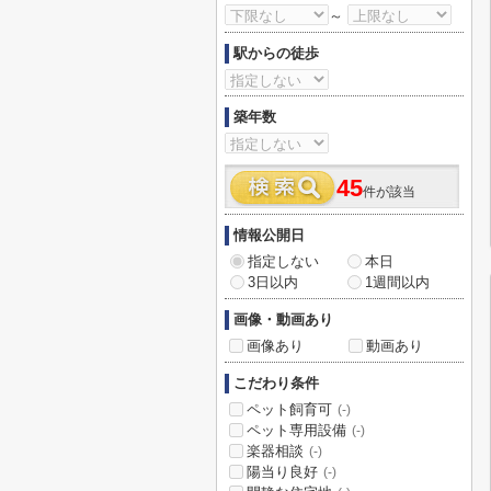
～
駅からの徒歩
築年数
45
件が該当
情報公開日
指定しない
本日
3日以内
1週間以内
画像・動画あり
画像あり
動画あり
こだわり条件
ペット飼育可
(-)
ペット専用設備
(-)
楽器相談
(-)
陽当り良好
(-)