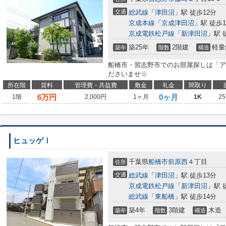
交通
総武線
「
津田沼
」駅 徒歩12分
京成本線
「
京成津田沼
」駅 徒歩1
京成電鉄松戸線
「
新津田沼
」駅 
築25年
2階建
軽量
築年
階数
構造
船橋市・習志野市でのお部屋探しは「ア
ださいませ☆
所在階
賃料
管理費・共益費
敷金
礼金
間取り
6
万円
0ヶ月
1階
2,000円
1ヶ月
1K
25
ヒュッゲⅠ
千葉県
船橋市
前原西
４丁目
住所
交通
総武線
「
津田沼
」駅 徒歩13分
京成電鉄松戸線
「
新津田沼
」駅 
総武線
「
東船橋
」駅 徒歩14分
築4年
3階建
木造
築年
階数
構造