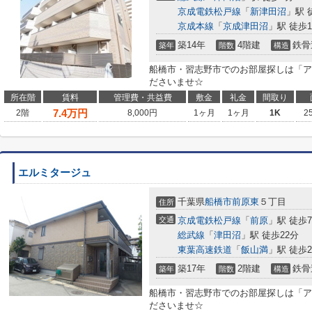
京成電鉄松戸線
「
新津田沼
」駅 
京成本線
「
京成津田沼
」駅 徒歩1
築14年
4階建
鉄骨
築年
階数
構造
船橋市・習志野市でのお部屋探しは「ア
ださいませ☆
所在階
賃料
管理費・共益費
敷金
礼金
間取り
7.4
万円
2階
8,000円
1ヶ月
1ヶ月
1K
2
エルミタージュ
千葉県
船橋市
前原東
５丁目
住所
交通
京成電鉄松戸線
「
前原
」駅 徒歩
総武線
「
津田沼
」駅 徒歩22分
東葉高速鉄道
「
飯山満
」駅 徒歩2
築17年
2階建
鉄骨
築年
階数
構造
船橋市・習志野市でのお部屋探しは「ア
ださいませ☆