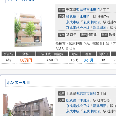
千葉県
習志野市
津田沼
３丁目
住所
交通
総武線
「
津田沼
」駅 徒歩7分
京成本線
「
京成津田沼
」駅 徒歩
京成電鉄松戸線
「
新津田沼
」駅 
築13年
4階建
鉄骨
築年
階数
構造
船橋市・習志野市でのお部屋探しは「ア
ださいませ☆
所在階
賃料
管理費・共益費
敷金
礼金
間取り
7.6
万円
0ヶ月
4階
4,500円
1ヶ月
1K
2
ボンヌールⅢ
千葉県
習志野市
藤崎
２丁目
住所
交通
総武線
「
津田沼
」駅 徒歩14分
京成電鉄松戸線
「
新津田沼
」駅 
京成本線
「
京成津田沼
」駅 徒歩1