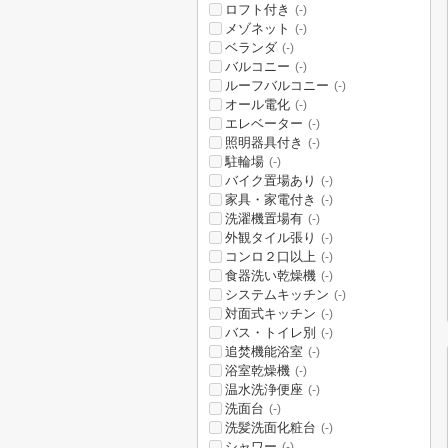
ロフト付き
(-)
メゾネット
(-)
ベランダ
(-)
バルコニー
(-)
ルーフバルコニー
(-)
オール電化
(-)
エレベーター
(-)
照明器具付き
(-)
駐輪場
(-)
バイク置場あり
(-)
家具・家電付き
(-)
洗濯機置場有
(-)
外観タイル張り
(-)
コンロ２口以上
(-)
食器洗い乾燥機
(-)
システムキッチン
(-)
対面式キッチン
(-)
バス・トイレ別
(-)
追焚機能浴室
(-)
浴室乾燥機
(-)
温水洗浄便座
(-)
洗面台
(-)
洗髪洗面化粧台
(-)
シャワー
(-)