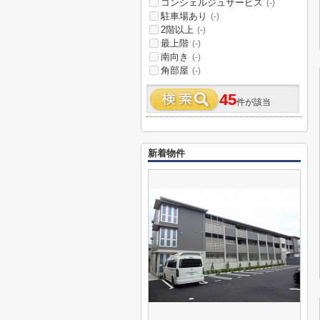
コンシェルジュサービス
(-)
駐車場あり
(-)
2階以上
(-)
最上階
(-)
南向き
(-)
角部屋
(-)
45
件が該当
新着物件