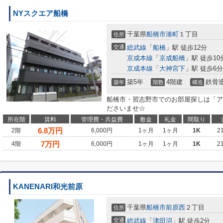
NYスクエア船橋
千葉県
船橋市
湊町
１丁目
住所
交通
総武線
「
船橋
」駅 徒歩12分
京成本線
「
京成船橋
」駅 徒歩10
京成本線
「
大神宮下
」駅 徒歩6分
築5年
4階建
鉄骨
築年
階数
構造
船橋市・習志野市でのお部屋探しは「ア
ださいませ☆
所在階
賃料
管理費・共益費
敷金
礼金
間取り
6.8
万円
2階
6,000円
1ヶ月
1ヶ月
1K
2
7
万円
4階
6,000円
1ヶ月
1ヶ月
1K
2
KANENARI和光前原
千葉県
船橋市
前原西
２丁目
住所
交通
総武線
「
津田沼
」駅 徒歩2分