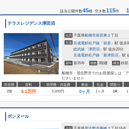
45
115
1-
該当公開件数
棟 空き数
件
テラスレジデンス津田沼
千葉県
船橋市
前原東
２丁目
住所
交通
京成電鉄松戸線
「
前原
」駅 徒歩
総武線
「
津田沼
」駅 徒歩20分
京成電鉄松戸線
「
新津田沼
」駅 
築35年
3階建
鉄筋
築年
階数
構造
船橋市・習志野市でのお部屋探しは「ア
ださいませ☆
所在階
賃料
管理費・共益費
敷金
礼金
間取り
5.1
万円
0ヶ月
2階
5,000円
1ヶ月
1R
1
ボンヌール
千葉県
習志野市
藤崎
２丁目18-8
住所