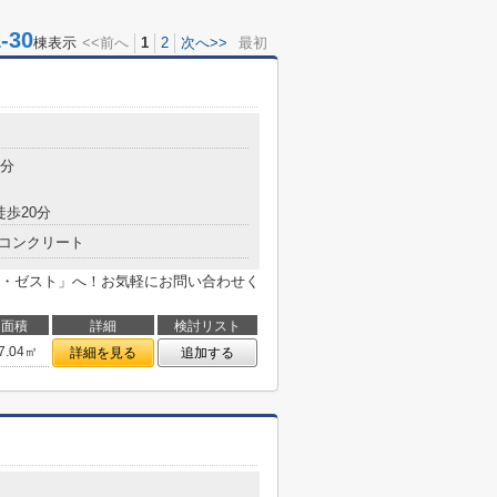
30
棟表示
<<前へ
1
2
次へ>>
最初
9分
徒歩20分
コンクリート
・ゼスト」へ！お気軽にお問い合わせく
面積
詳細
検討リスト
7.04㎡
詳細を見る
追加する