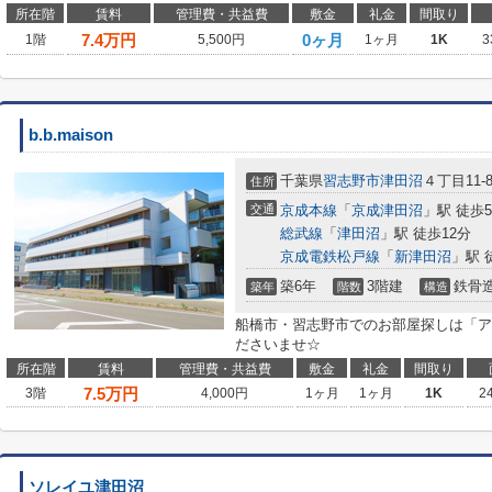
所在階
賃料
管理費・共益費
敷金
礼金
間取り
7.4
万円
0ヶ月
1階
5,500円
1ヶ月
1K
3
b.b.maison
千葉県
習志野市
津田沼
４丁目11-
住所
交通
京成本線
「
京成津田沼
」駅 徒歩
総武線
「
津田沼
」駅 徒歩12分
京成電鉄松戸線
「
新津田沼
」駅 
築6年
3階建
鉄骨
築年
階数
構造
船橋市・習志野市でのお部屋探しは「ア
ださいませ☆
所在階
賃料
管理費・共益費
敷金
礼金
間取り
7.5
万円
3階
4,000円
1ヶ月
1ヶ月
1K
2
ソレイユ津田沼