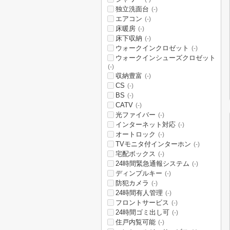
独立洗面台
(-)
エアコン
(-)
床暖房
(-)
床下収納
(-)
ウォークインクロゼット
(-)
ウォークインシューズクロゼット
(-)
収納豊富
(-)
CS
(-)
BS
(-)
CATV
(-)
光ファイバー
(-)
インターネット対応
(-)
オートロック
(-)
TVモニタ付インターホン
(-)
宅配ボックス
(-)
24時間緊急通報システム
(-)
ディンプルキー
(-)
防犯カメラ
(-)
24時間有人管理
(-)
フロントサービス
(-)
24時間ゴミ出し可
(-)
住戸内覧可能
(-)