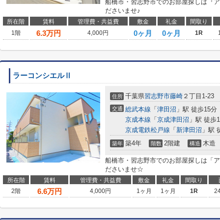
船橋市・習志野市でのお部屋探しは『ア
ださいませ♪
所在階
賃料
管理費・共益費
敷金
礼金
間取り
6.3
万円
0ヶ月
0ヶ月
1階
4,000円
1R
ラーコンシエルⅡ
千葉県
習志野市
藤崎
２丁目1-23
住所
交通
総武本線
「
津田沼
」駅 徒歩15分
京成本線
「
京成津田沼
」駅 徒歩1
京成電鉄松戸線
「
新津田沼
」駅 
築4年
2階建
木造
築年
階数
構造
船橋市・習志野市でのお部屋探しは「ア
ださいませ☆
所在階
賃料
管理費・共益費
敷金
礼金
間取り
6.6
万円
2階
4,000円
1ヶ月
1ヶ月
1R
2