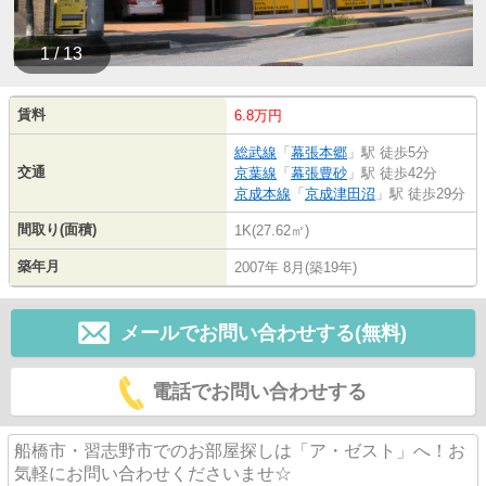
1 / 13
賃料
6.8万円
総武線
「
幕張本郷
」駅 徒歩5分
交通
京葉線
「
幕張豊砂
」駅 徒歩42分
京成本線
「
京成津田沼
」駅 徒歩29分
間取り(面積)
1K(27.62㎡)
築年月
2007年 8月(築19年)
メールでお問い合わせする(無料)
電話でお問い合わせする
船橋市・習志野市でのお部屋探しは「ア・ゼスト」へ！お
気軽にお問い合わせくださいませ☆