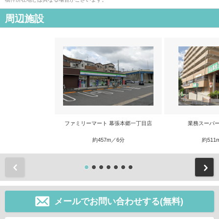
周辺施設
ファミリーマート 幕張本郷一丁目店
業務スーパー
約457m／6分
約511
前
メールでお問い合わせする(無料)