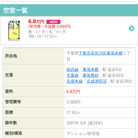
空室一覧
6.8
万
円
NEW
(管理費・共益費 3,000円)
敷：1ヶ月｜礼：0ヶ月
3階 / 1K / 27.62㎡
千葉県
千葉市花見川区
幕張本郷
１丁
所在地
目
総武線
「
幕張本郷
」駅 徒歩5分
交通
京葉線
「
幕張豊砂
」駅 徒歩42分
京成本線
「
京成津田沼
」駅 徒歩29分
賃料
6.8万円
管理費等
3,000円
面積
27.62㎡
築年数
2007年 8月 (築19年)
種別/構造
マンション/鉄骨造