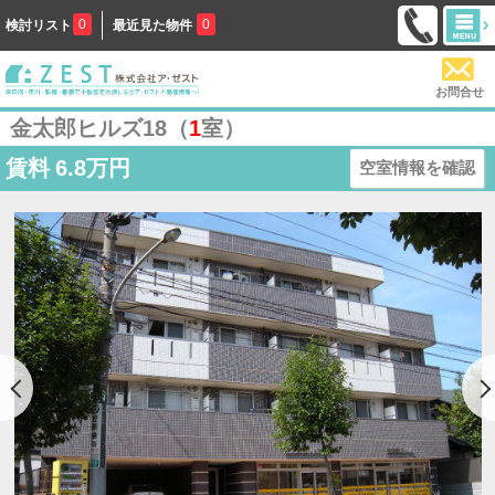
0
0
検討リスト
最近見た物件
お問合せ
金太郎ヒルズ18（
1
室）
賃料
6.8万円
空室情報を確認