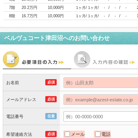
7階
20.2万円
10,000円
/
/
/
/
1ヶ月
1ヶ月
-
-
-
8階
16.7万円
10,000円
/
/
/
/
1ヶ月
1ヶ月
-
-
-
ベルヴュコート津田沼
へのお問い合わせ
お名前
必須
メールアドレス
必須
電話番号
任意
メール
電話
希望連絡方法
必須