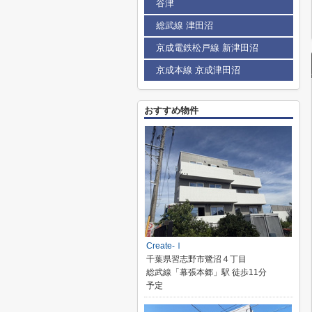
谷津
総武線 津田沼
京成電鉄松戸線 新津田沼
京成本線 京成津田沼
おすすめ物件
Create-Ⅰ
千葉県習志野市鷺沼４丁目
総武線「幕張本郷」駅 徒歩11分
予定