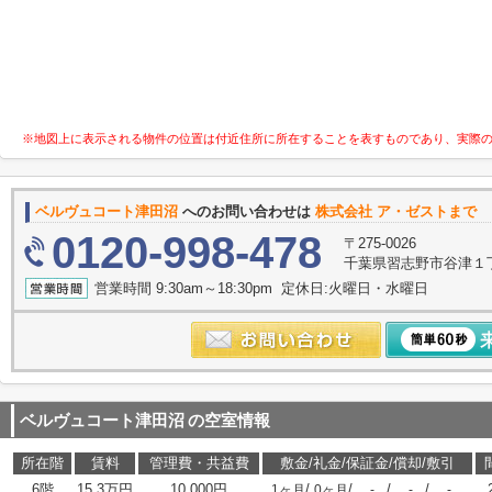
※地図上に表示される物件の位置は付近住所に所在することを表すものであり、実際
ベルヴュコート津田沼
へのお問い合わせは
株式会社 ア・ゼストまで
0120-998-478
〒275-0026
千葉県習志野市谷津１
営業時間 9:30am～18:30pm 定休日:火曜日・水曜日
ベルヴュコート津田沼
の空室情報
所在階
賃料
管理費・共益費
敷金/礼金/保証金/償却/敷引
6階
15.3万円
10,000円
/
/
/
/
1ヶ月
0ヶ月
-
-
-