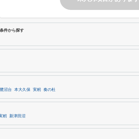
条件から探す
鷺沼台
本大久保
実籾
奏の杜
実籾
新津田沼