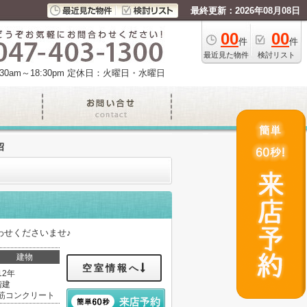
最終更新：2026年08月08日
00
00
件
件
最近見た物件
検討リスト
am～18:30pm
定休日：火曜日・水曜日
沼
わせくださいませ♪
建物
空室情報へ
12年
階建
筋コンクリート