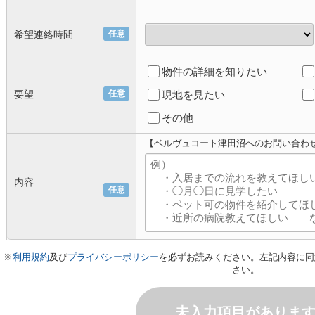
希望連絡時間
任意
物件の詳細を知りたい
要望
任意
現地を見たい
その他
【ベルヴュコート津田沼へのお問い合わ
内容
任意
※
利用規約
及び
プライバシーポリシー
を必ずお読みください。左記内容に同
さい。
未入力項目がありま