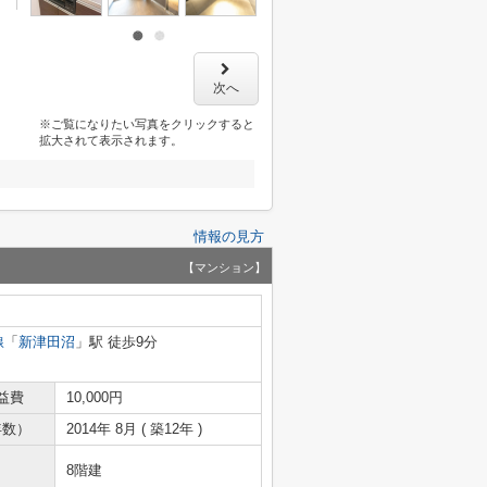
次へ
※ご覧になりたい写真をクリックすると
拡大されて表示されます。
情報の見方
【マンション】
線
「
新津田沼
」駅 徒歩9分
益費
10,000円
年数）
2014年 8月 ( 築12年 )
8階建