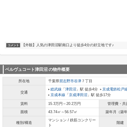
【外観】人気の津田沼駅南口より徒歩4分の好立地です♪
コメント
ベルヴュコート津田沼
の物件概要
所在地
千葉県
習志野市
谷津
７丁目
総武線
「
津田沼
」駅 徒歩4分
京成電鉄松戸
交通
京成本線
「
京成津田沼
」駅 徒歩17分
賃料
15.3万円～20.2万円
管理費・共
面積
43.74㎡～56.57㎡
築年月（築
マンション / 鉄筋コンクリー
種別/構造
階建
ト