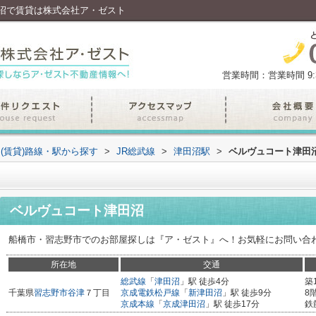
沼で賃貸は株式会社ア・ゼスト
営業時間：営業時間 9:30
(賃貸)路線・駅から探す
>
JR総武線
>
津田沼駅
>
ベルヴュコート津田
ベルヴュコート津田沼
船橋市・習志野市でのお部屋探しは『ア・ゼスト』へ！お気軽にお問い合
所在地
交通
総武線
「
津田沼
」駅 徒歩4分
築
千葉県
習志野市
谷津
７丁目
京成電鉄松戸線
「
新津田沼
」駅 徒歩9分
8
京成本線
「
京成津田沼
」駅 徒歩17分
鉄