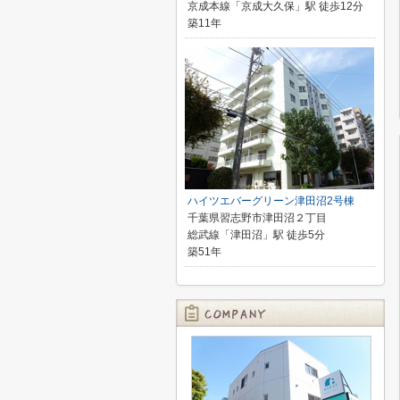
京成本線「京成大久保」駅 徒歩12分
築11年
ハイツエバーグリーン津田沼2号棟
千葉県習志野市津田沼２丁目
総武線「津田沼」駅 徒歩5分
築51年