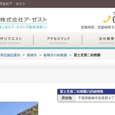
式会社ア・ゼスト
営業時間：営業時間 9:30
周辺施設案内
>
船橋市
>
船橋市の幼稚園
>
冨士見第二幼稚園
冨士見第二幼稚園の詳細情報
所在地
千葉県船橋市前原西６丁