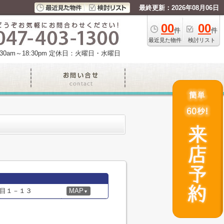
最終更新：2026年08月06日
00
00
件
件
最近見た物件
検討リスト
am～18:30pm
定休日：火曜日・水曜日
目１－１３
MAP
▼