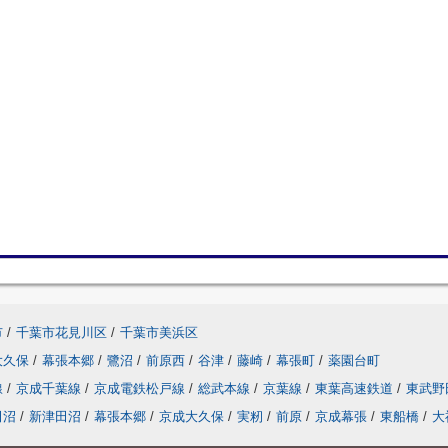
市
/
千葉市花見川区
/
千葉市美浜区
大久保
/
幕張本郷
/
鷺沼
/
前原西
/
谷津
/
藤崎
/
幕張町
/
薬園台町
線
/
京成千葉線
/
京成電鉄松戸線
/
総武本線
/
京葉線
/
東葉高速鉄道
/
東武野
田沼
/
新津田沼
/
幕張本郷
/
京成大久保
/
実籾
/
前原
/
京成幕張
/
東船橋
/
大