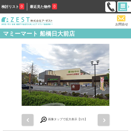
0
0
検討リスト
最近見た物件
お問合せ
マミーマート 船橋日大前店
前
次
画像タップで拡大表示【
1
/1】