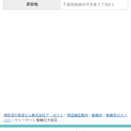
所在地
千葉県船橋市坪井東３丁目6-1
津田沼の賃貸なら株式会社ア・ゼスト
>
周辺施設案内
>
船橋市
>
船橋市のスー
パー
>
マミーマート 船橋日大前店