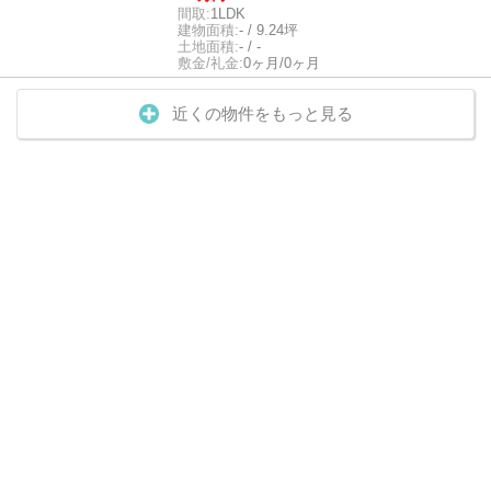
間取:
1LDK
建物面積:
- / 9.24坪
土地面積:
- / -
敷金/礼金:
0ヶ月/0ヶ月
近くの物件をもっと見る