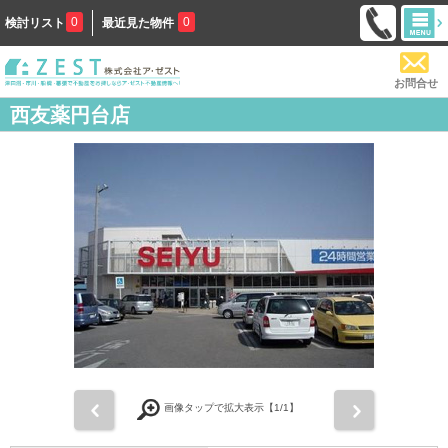
0
0
検討リスト
最近見た物件
お問合せ
西友薬円台店
前
次
画像タップで拡大表示【
1
/1】