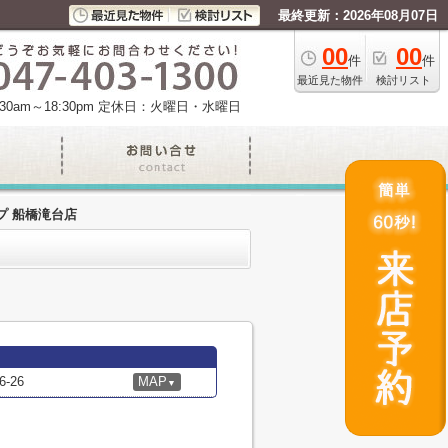
最終更新：2026年08月07日
00
00
件
件
最近見た物件
検討リスト
am～18:30pm
定休日：火曜日・水曜日
プ 船橋滝台店
-26
MAP
▼