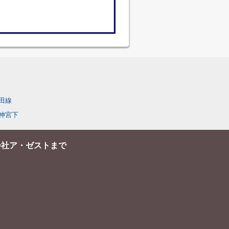
田線
神宮下
会社ア・ゼストまで