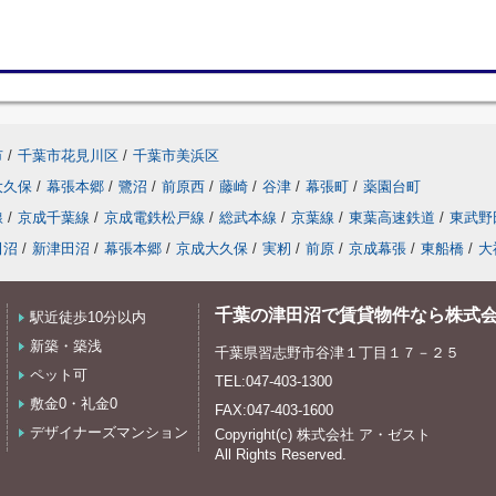
市
/
千葉市花見川区
/
千葉市美浜区
大久保
/
幕張本郷
/
鷺沼
/
前原西
/
藤崎
/
谷津
/
幕張町
/
薬園台町
線
/
京成千葉線
/
京成電鉄松戸線
/
総武本線
/
京葉線
/
東葉高速鉄道
/
東武野
田沼
/
新津田沼
/
幕張本郷
/
京成大久保
/
実籾
/
前原
/
京成幕張
/
東船橋
/
大
千葉の津田沼で賃貸物件なら株式
駅近徒歩10分以内
新築・築浅
千葉県習志野市谷津１丁目１７－２５
ペット可
TEL:047-403-1300
敷金0・礼金0
FAX:047-403-1600
デザイナーズマンション
Copyright(c) 株式会社 ア・ゼスト
All Rights Reserved.