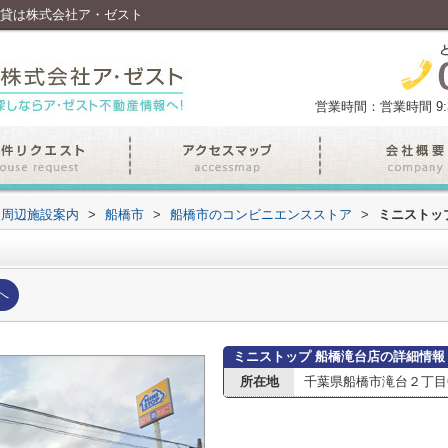
賃貸は株式会社ア・ゼスト
営業時間：営業時間 9:30
周辺施設案内
>
船橋市
>
船橋市のコンビニエンスストア
>
ミニストッ
へ
ミニストップ 船橋滝台店の詳細情報
所在地
千葉県船橋市滝台２丁目6