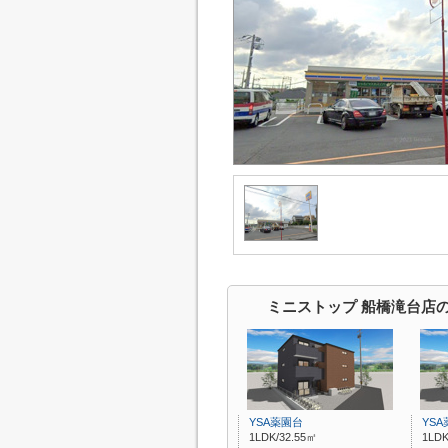
ミニストップ 船橋滝台店
YSA薬園台
YS
1LDK/32.55㎡
1LDK