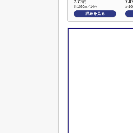
7.7
7.6
万円
約1060m／14分
約10
詳細を見る