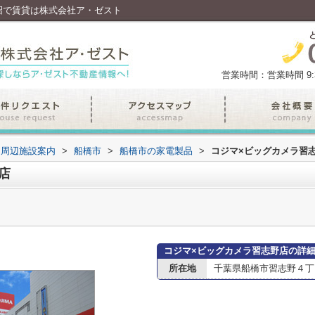
沼で賃貸は株式会社ア・ゼスト
営業時間：営業時間 9:30
周辺施設案内
>
船橋市
>
船橋市の家電製品
>
コジマ×ビッグカメラ習
店
コジマ×ビッグカメラ習志野店の詳
所在地
千葉県船橋市習志野４丁