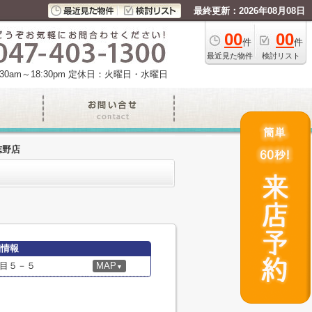
最終更新：2026年08月08日
00
00
件
件
最近見た物件
検討リスト
am～18:30pm
定休日：火曜日・水曜日
志野店
細情報
目５－５
MAP
▼