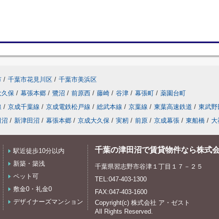
市
/
千葉市花見川区
/
千葉市美浜区
大久保
/
幕張本郷
/
鷺沼
/
前原西
/
藤崎
/
谷津
/
幕張町
/
薬園台町
線
/
京成千葉線
/
京成電鉄松戸線
/
総武本線
/
京葉線
/
東葉高速鉄道
/
東武野
田沼
/
新津田沼
/
幕張本郷
/
京成大久保
/
実籾
/
前原
/
京成幕張
/
東船橋
/
大
千葉の津田沼で賃貸物件なら株式
駅近徒歩10分以内
新築・築浅
千葉県習志野市谷津１丁目１７－２５
ペット可
TEL:047-403-1300
敷金0・礼金0
FAX:047-403-1600
デザイナーズマンション
Copyright(c) 株式会社 ア・ゼスト
All Rights Reserved.