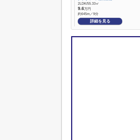
2LDK/55.33㎡
9.6
万円
約645m／9分
詳細を見る