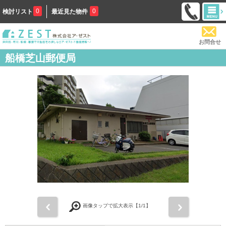
0
0
検討リスト
最近見た物件
お問合せ
船橋芝山郵便局
前
次
画像タップで拡大表示【
1
/1】