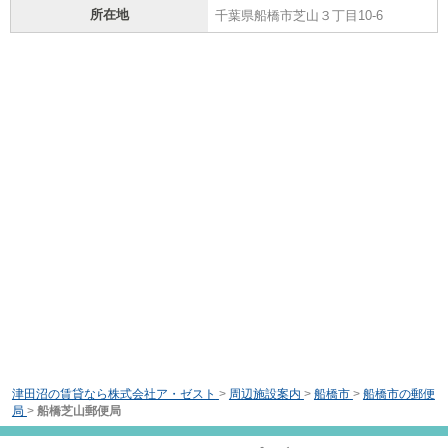
所在地
千葉県船橋市芝山３丁目10-6
津田沼の賃貸なら株式会社ア・ゼスト
>
周辺施設案内
>
船橋市
>
船橋市の郵便
局
>
船橋芝山郵便局