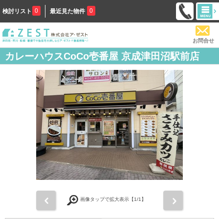
0
0
検討リスト
最近見た物件
お問合せ
カレーハウスCoCo壱番屋 京成津田沼駅前店
前
次
画像タップで拡大表示【
1
/1】