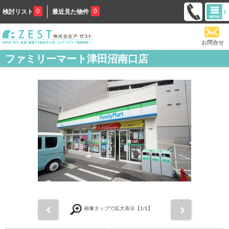
0
0
検討リスト
最近見た物件
お問合せ
ファミリーマート津田沼南口店
前
次
画像タップで拡大表示【
1
/1】