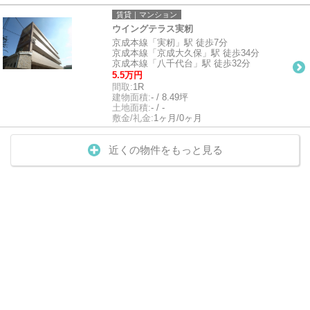
賃貸｜マンション
ウイングテラス実籾
京成本線「実籾」駅 徒歩7分
京成本線「京成大久保」駅 徒歩34分
京成本線「八千代台」駅 徒歩32分
5.5万円
間取:
1R
建物面積:
- / 8.49坪
土地面積:
- / -
敷金/礼金:
1ヶ月/0ヶ月
近くの物件をもっと見る