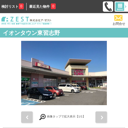
0
0
検討リスト
最近見た物件
お問合せ
イオンタウン東習志野
前
次
画像タップで拡大表示【
1
/1】