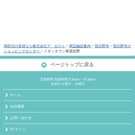
津田沼の賃貸なら株式会社ア・ゼスト
>
周辺施設案内
>
習志野市
>
習志野市の
ショッピングセンター
>
イオンタウン東習志野
ページトップに戻る
営業時間:営業時間 9:30am～18:30pm
定休日:火曜日・水曜日
ホーム
会社概要
お問い合わせ
PCサイト