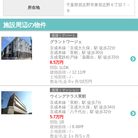
千葉県習志野市東習志野６丁目７－
所在地
８
施設周辺の物件
賃貸｜アパート
グラントワージェ
京成本線「京成大久保」駅 徒歩22分
京成本線「実籾」駅 徒歩30分
京成電鉄松戸線「薬園台」駅 徒歩33分
8.5万円
間取:
1LDK
建物面積:
- / 12.11坪
土地面積:
- / -
敷金/礼金:
0ヶ月/10万円
賃貸｜マンション
ウイングテラス実籾
京成本線「実籾」駅 徒歩7分
京成本線「京成大久保」駅 徒歩34分
京成本線「八千代台」駅 徒歩32分
5.7万円
間取:
1R
建物面積:
- / 8.49坪
土地面積:
- / -
敷金/礼金:
1ヶ月/1ヶ月