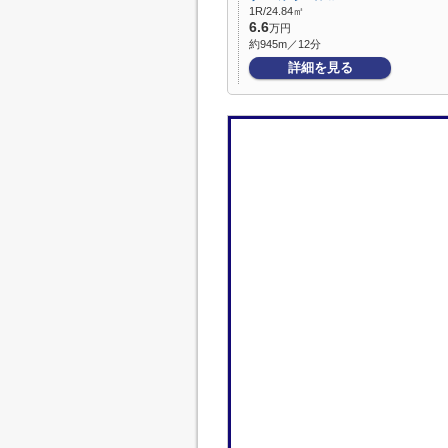
1R/24.84㎡
6.6
万円
約945m／12分
詳細を見る