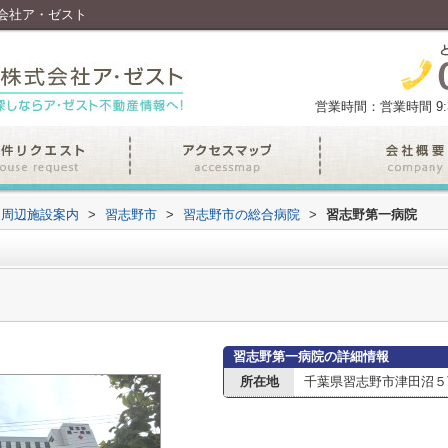
会社ア・ゼスト
営業時間：営業時間 9:30
周辺施設案内
>
習志野市
>
習志野市の総合病院
>
習志野第一病院
習志野第一病院の詳細情報
所在地
千葉県習志野市津田沼５丁