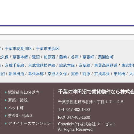
市
/
千葉市花見川区
/
千葉市美浜区
大久保
/
幕張本郷
/
鷺沼
/
前原西
/
藤崎
/
谷津
/
幕張町
/
薬園台町
線
/
京成千葉線
/
京成電鉄松戸線
/
総武本線
/
京葉線
/
東葉高速鉄道
/
東武野
田沼
/
新津田沼
/
幕張本郷
/
京成大久保
/
実籾
/
前原
/
京成幕張
/
東船橋
/
大
千葉の津田沼で賃貸物件なら株式
駅近徒歩10分以内
新築・築浅
千葉県習志野市谷津１丁目１７－２５
ペット可
TEL:047-403-1300
敷金0・礼金0
FAX:047-403-1600
デザイナーズマンション
Copyright(c) 株式会社 ア・ゼスト
All Rights Reserved.