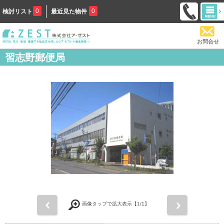
0
0
検討リスト
最近見た物件
お問合せ
習志野郵便局
前
次
画像タップで拡大表示【
1
/1】