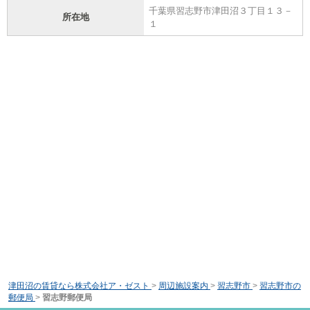
千葉県習志野市津田沼３丁目１３－
所在地
１
津田沼の賃貸なら株式会社ア・ゼスト
>
周辺施設案内
>
習志野市
>
習志野市の
郵便局
>
習志野郵便局