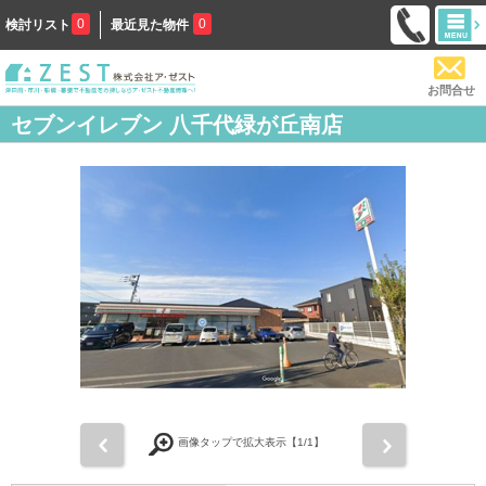
0
0
検討リスト
最近見た物件
お問合せ
セブンイレブン 八千代緑が丘南店
前
次
画像タップで拡大表示【
1
/1】