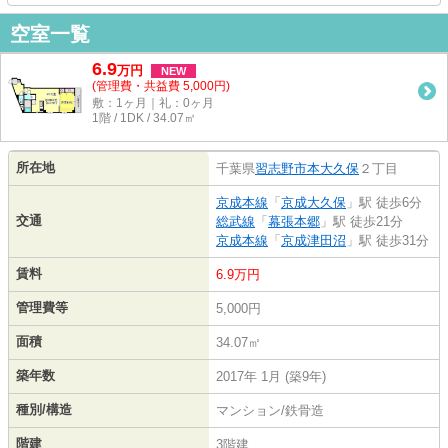
空室一覧
6.9
万
円
NEW
(管理費・共益費 5,000円)
敷：1ヶ月｜礼：0ヶ月
1階 / 1DK / 34.07㎡
所在地
千葉県
習志野市
本大久保
２丁目
京成本線
「
京成大久保
」駅 徒歩6分
交通
総武線
「
幕張本郷
」駅 徒歩21分
京成本線
「
京成津田沼
」駅 徒歩31分
賃料
6.9万円
管理費等
5,000円
面積
34.07㎡
築年数
2017年 1月 (築9年)
種別/構造
マンション/鉄骨造
階建
3階建