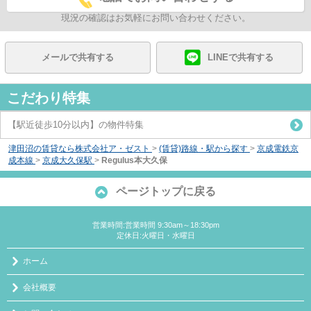
現況の確認はお気軽にお問い合わせください。
メールで共有する
LINEで共有する
こだわり特集
【駅近徒歩10分以内】の物件特集
津田沼の賃貸なら株式会社ア・ゼスト
>
(賃貸)路線・駅から探す
>
京成電鉄京
成本線
>
京成大久保駅
>
Regulus本大久保
ページトップに戻る
営業時間:営業時間 9:30am～18:30pm
定休日:火曜日・水曜日
ホーム
会社概要