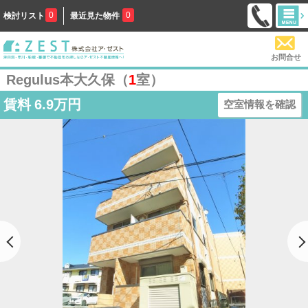
0
0
検討リスト
最近見た物件
お問合せ
Regulus本大久保（
1
室）
賃料
6.9万円
空室情報を確認