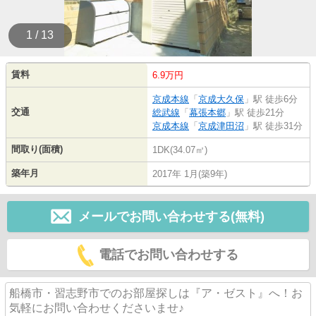
1 / 13
賃料
6.9万円
京成本線
「
京成大久保
」駅 徒歩6分
交通
総武線
「
幕張本郷
」駅 徒歩21分
京成本線
「
京成津田沼
」駅 徒歩31分
間取り(面積)
1DK(34.07㎡)
築年月
2017年 1月(築9年)
メールでお問い合わせする(無料)
電話でお問い合わせする
船橋市・習志野市でのお部屋探しは『ア・ゼスト』へ！お
気軽にお問い合わせくださいませ♪