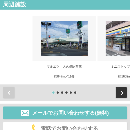
周辺施設
マルエツ 大久保駅前店
ミニストップ
約847m／11分
約1632
前
メールでお問い合わせする(無料)
電話でお問い合わせする