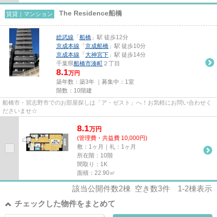
The Residence船橋
賃貸｜マンション
総武線
「
船橋
」駅 徒歩12分
京成本線
「
京成船橋
」駅 徒歩10分
京成本線
「
大神宮下
」駅 徒歩14分
千葉県
船橋市
湊町
２丁目
8.1
万円
築年数：築3年 ｜募集中：
1室
階数：10階建
船橋市・習志野市でのお部屋探しは「ア・ゼスト」へ！お気軽にお問い合わせく
ださいませ☆
8.1
万
円
(管理費・共益費 10,000円)
敷：1ヶ月｜礼：1ヶ月
所在階：10階
間取り：1K
面積：22.90㎡
該当公開件数
2
棟 空き数
3
件
1-2
棟表示
チェックした物件をまとめて