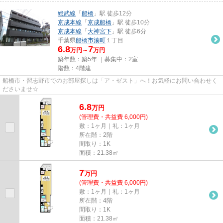
総武線
「
船橋
」駅 徒歩12分
京成本線
「
京成船橋
」駅 徒歩10分
京成本線
「
大神宮下
」駅 徒歩6分
千葉県
船橋市
湊町
１丁目
6.8
7
万円～
万円
築年数：築5年 ｜募集中：
2室
階数：4階建
船橋市・習志野市でのお部屋探しは「ア・ゼスト」へ！お気軽にお問い合わせく
ださいませ☆
6.8
万
円
(管理費・共益費 6,000円)
敷：1ヶ月｜礼：1ヶ月
所在階：2階
間取り：1K
面積：21.38㎡
7
万
円
(管理費・共益費 6,000円)
敷：1ヶ月｜礼：1ヶ月
所在階：4階
間取り：1K
面積：21.38㎡