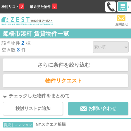
0
0
検討リスト
最近見た物件
お問合せ
船橋市湊町 賃貸物件一覧
2
該当物件
棟
3
空き数
件
さらに条件を絞り込む
物件リクエスト
チェックした物件をまとめて
検討リストに追加
お問い合わせ
NYスクエア船橋
賃貸｜マンション