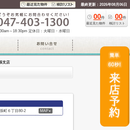
最終更新：2026年08月06日
00
00
件
件
最近見た物件
検討リスト
am～18:30pm
定休日：火曜日・水曜日
張支店
町６丁目80-2
MAP
▼