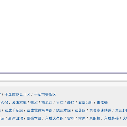
市
/
千葉市花見川区
/
千葉市美浜区
大久保
/
幕張本郷
/
鷺沼
/
前原西
/
谷津
/
藤崎
/
薬園台町
/
東船橋
線
/
京成千葉線
/
京成電鉄松戸線
/
総武本線
/
京葉線
/
東葉高速鉄道
/
東武野
田沼
/
新津田沼
/
幕張本郷
/
京成大久保
/
実籾
/
前原
/
東船橋
/
京成幕張
/
大