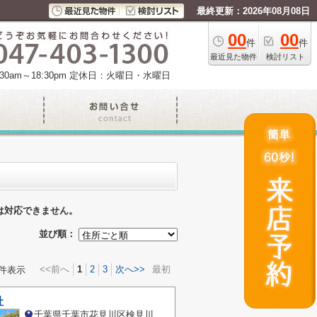
最終更新：2026年08月08日
00
00
件
件
最近見た物件
検討リスト
am～18:30pm
定休日：火曜日・水曜日
は対応できません。
並び順：
<<前へ
1
2
3
次へ>>
最初
件表示
社
千葉県千葉市花見川区検見川町１丁目