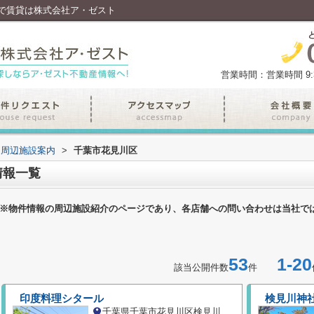
で賃貸は株式会社ア・ゼスト
営業時間：営業時間 9:30
周辺施設案内
>
千葉市花見川区
情報一覧
※物件情報の周辺施設紹介のページであり、各店舗への問い合わせは当社で
53
1-20
該当公開件数
件
印度料理シタール
検見川神
千葉県千葉市花見川区検見川町１丁目