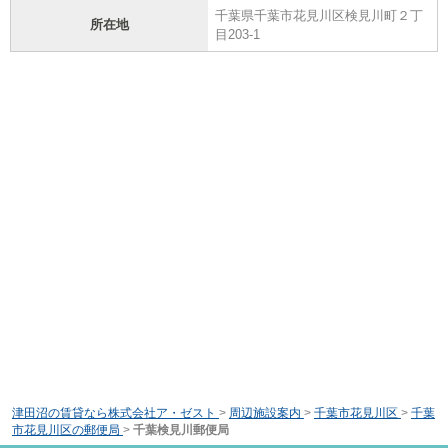
千葉県千葉市花見川区検見川町２丁
所在地
目203-1
津田沼の賃貸なら株式会社ア・ゼスト
>
周辺施設案内
>
千葉市花見川区
>
千葉
市花見川区の郵便局
>
千葉検見川郵便局