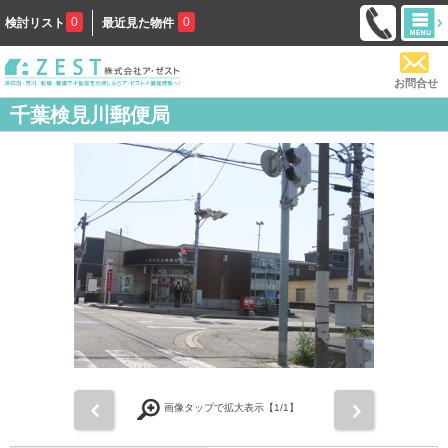
0
0
検討リスト
最近見た物件
お問合せ
千葉検見川郵便局
前
次
画像タップで拡大表示【
1
/1】