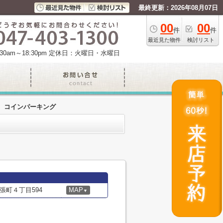
最終更新：2026年08月07日
00
00
件
件
最近見た物件
検討リスト
am～18:30pm
定休日：火曜日・水曜日
コインパーキング
張町４丁目594
MAP
▼