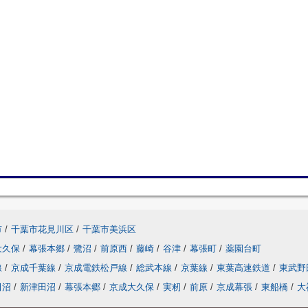
市
/
千葉市花見川区
/
千葉市美浜区
大久保
/
幕張本郷
/
鷺沼
/
前原西
/
藤崎
/
谷津
/
幕張町
/
薬園台町
線
/
京成千葉線
/
京成電鉄松戸線
/
総武本線
/
京葉線
/
東葉高速鉄道
/
東武野
田沼
/
新津田沼
/
幕張本郷
/
京成大久保
/
実籾
/
前原
/
京成幕張
/
東船橋
/
大