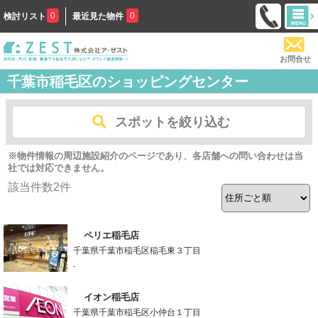
0
0
検討リスト
最近見た物件
お問合せ
千葉市稲毛区のショッピングセンター
スポットを絞り込む
※物件情報の周辺施設紹介のページであり、各店舗への問い合わせは当
社では対応できません。
該当件数
2
件
ペリエ稲毛店
千葉県千葉市稲毛区稲毛東３丁目
-
イオン稲毛店
千葉県千葉市稲毛区小仲台１丁目