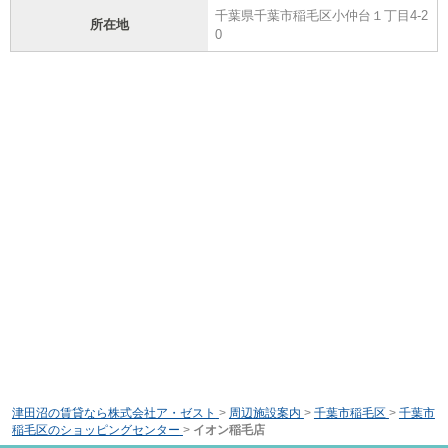
千葉県千葉市稲毛区小仲台１丁目4-2
所在地
0
津田沼の賃貸なら株式会社ア・ゼスト
>
周辺施設案内
>
千葉市稲毛区
>
千葉市
稲毛区のショッピングセンター
>
イオン稲毛店