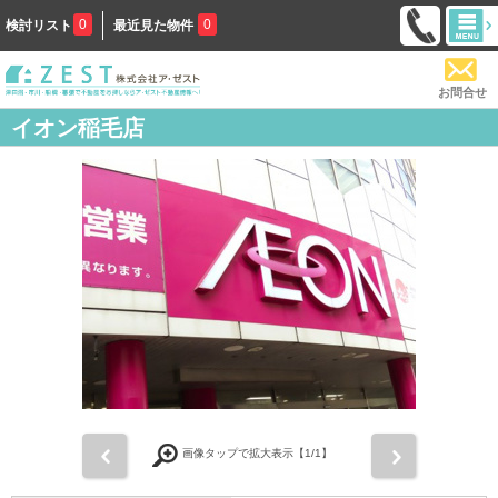
0
0
検討リスト
最近見た物件
お問合せ
イオン稲毛店
前
次
画像タップで拡大表示【
1
/1】