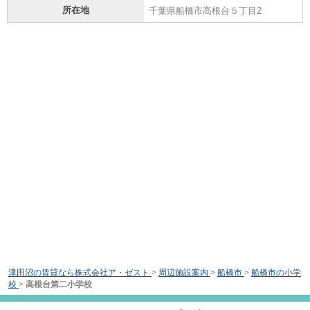
所在地
千葉県船橋市高根台５丁目2
津田沼の賃貸なら株式会社ア・ゼスト
>
周辺施設案内
>
船橋市
>
船橋市の小学
校
>
高根台第二小学校