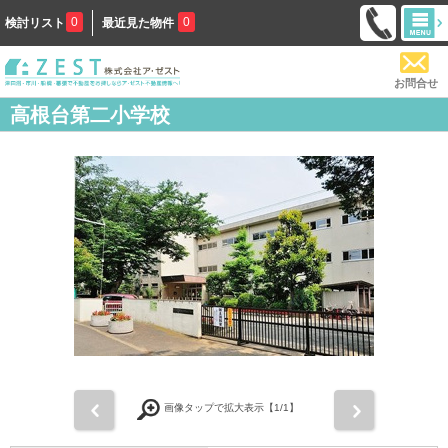
0
0
検討リスト
最近見た物件
お問合せ
高根台第二小学校
前
次
画像タップで拡大表示【
1
/1】