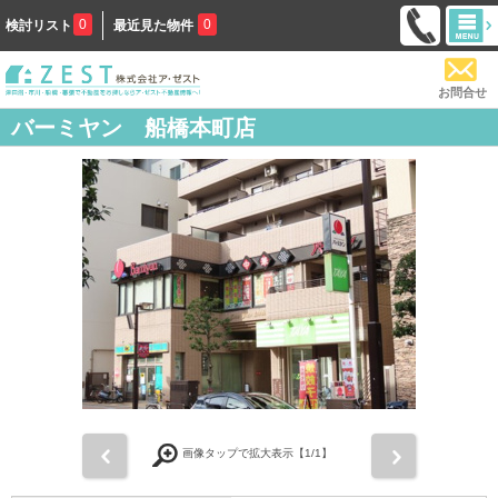
0
0
検討リスト
最近見た物件
お問合せ
バーミヤン 船橋本町店
前
次
画像タップで拡大表示【
1
/1】