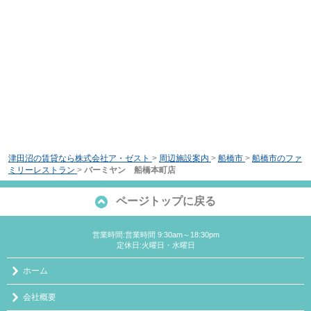
津田沼の賃貸なら株式会社ア・ゼスト
>
周辺施設案内
>
船橋市
>
船橋市のファ
ミリーレストラン
>
バーミヤン 船橋本町店
ページトップに戻る
営業時間:営業時間 9:30am～18:30pm
定休日:火曜日・水曜日
ホーム
会社概要