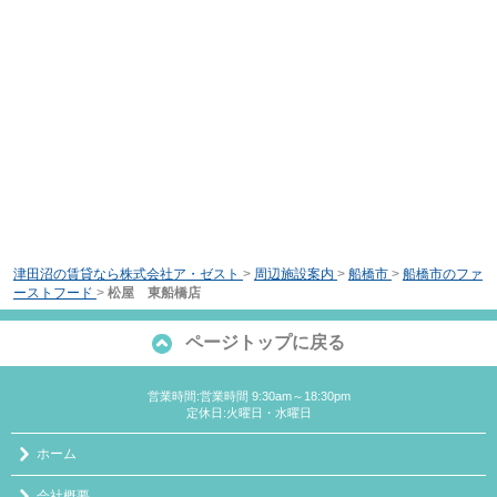
津田沼の賃貸なら株式会社ア・ゼスト
>
周辺施設案内
>
船橋市
>
船橋市のファ
ーストフード
>
松屋 東船橋店
ページトップに戻る
営業時間:営業時間 9:30am～18:30pm
定休日:火曜日・水曜日
ホーム
会社概要