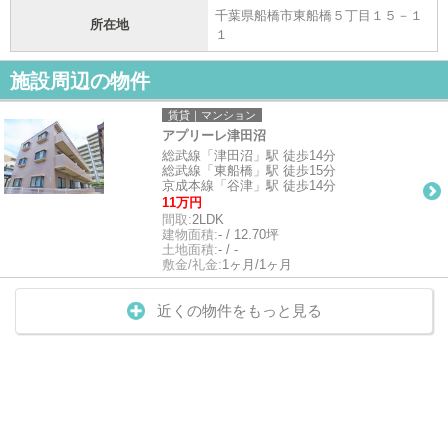
千葉県船橋市東船橋５丁目１５－１
所在地
１
施設周辺の物件
賃貸｜マンション
アプリーレ津田沼
総武線「津田沼」駅 徒歩14分
総武線「東船橋」駅 徒歩15分
京成本線「谷津」駅 徒歩14分
11万円
間取:
2LDK
建物面積:
- / 12.70坪
土地面積:
- / -
敷金/礼金:
1ヶ月/1ヶ月
近くの物件をもっと見る