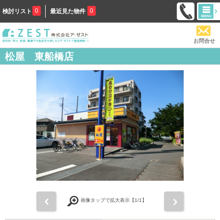
0
0
検討リスト
最近見た物件
お問合せ
松屋 東船橋店
前
次
画像タップで拡大表示【
1
/1】