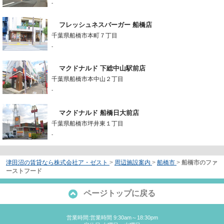
-
フレッシュネスバーガー 船橋店
千葉県船橋市本町７丁目
-
マクドナルド 下総中山駅前店
千葉県船橋市本中山２丁目
-
マクドナルド 船橋日大前店
千葉県船橋市坪井東１丁目
-
津田沼の賃貸なら株式会社ア・ゼスト
>
周辺施設案内
>
船橋市
>
船橋市のファ
ーストフード
ページトップに戻る
営業時間:営業時間 9:30am～18:30pm