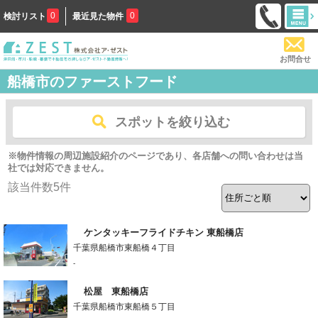
0
0
検討リスト
最近見た物件
お問合せ
船橋市のファーストフード
スポットを絞り込む
※物件情報の周辺施設紹介のページであり、各店舗への問い合わせは当
社では対応できません。
該当件数
5
件
ケンタッキーフライドチキン 東船橋店
千葉県船橋市東船橋４丁目
-
松屋 東船橋店
千葉県船橋市東船橋５丁目