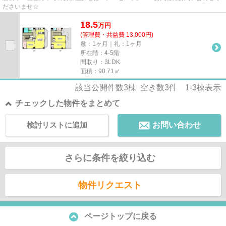
ださいませ☆
18.5
万
円
(管理費・共益費 13,000円)
敷：1ヶ月｜礼：1ヶ月
所在階：4-5階
間取り：3LDK
面積：90.71㎡
該当公開件数
3
棟 空き数
3
件
1-3
棟表示
チェックした物件をまとめて
検討リストに追加
お問い合わせ
さらに条件を絞り込む
物件リクエスト
ページトップに戻る