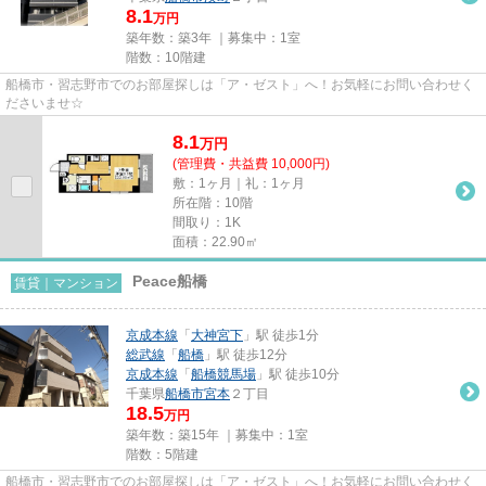
8.1
万円
築年数：築3年 ｜募集中：
1室
階数：10階建
船橋市・習志野市でのお部屋探しは「ア・ゼスト」へ！お気軽にお問い合わせく
ださいませ☆
8.1
万
円
(管理費・共益費 10,000円)
敷：1ヶ月｜礼：1ヶ月
所在階：10階
間取り：1K
面積：22.90㎡
Peace船橋
賃貸｜マンション
京成本線
「
大神宮下
」駅 徒歩1分
総武線
「
船橋
」駅 徒歩12分
京成本線
「
船橋競馬場
」駅 徒歩10分
千葉県
船橋市
宮本
２丁目
18.5
万円
築年数：築15年 ｜募集中：
1室
階数：5階建
船橋市・習志野市でのお部屋探しは「ア・ゼスト」へ！お気軽にお問い合わせく