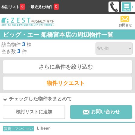
0
0
検討リスト
最近見た物件
お問合せ
ビッグ・エー 船橋宮本店の周辺物件一覧
3
該当物件
棟
3
空き数
件
さらに条件を絞り込む
物件リクエスト
チェックした物件をまとめて
検討リストに追加
お問い合わせ
Libear
賃貸｜マンション