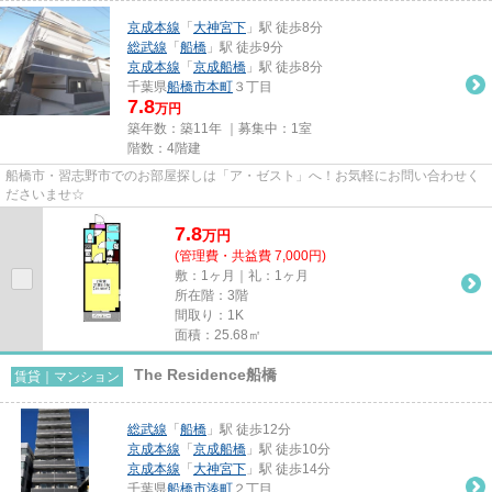
京成本線
「
大神宮下
」駅 徒歩8分
総武線
「
船橋
」駅 徒歩9分
京成本線
「
京成船橋
」駅 徒歩8分
千葉県
船橋市
本町
３丁目
7.8
万円
築年数：築11年 ｜募集中：
1室
階数：4階建
船橋市・習志野市でのお部屋探しは「ア・ゼスト」へ！お気軽にお問い合わせく
ださいませ☆
7.8
万
円
(管理費・共益費 7,000円)
敷：1ヶ月｜礼：1ヶ月
所在階：3階
間取り：1K
面積：25.68㎡
The Residence船橋
賃貸｜マンション
総武線
「
船橋
」駅 徒歩12分
京成本線
「
京成船橋
」駅 徒歩10分
京成本線
「
大神宮下
」駅 徒歩14分
千葉県
船橋市
湊町
２丁目