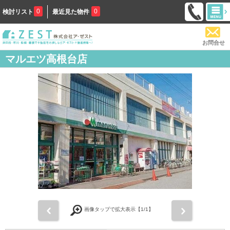
0
0
検討リスト
最近見た物件
お問合せ
マルエツ高根台店
前
次
画像タップで拡大表示【
1
/1】