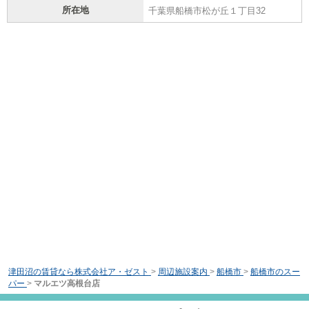
所在地
千葉県船橋市松が丘１丁目32
津田沼の賃貸なら株式会社ア・ゼスト
>
周辺施設案内
>
船橋市
>
船橋市のスー
パー
>
マルエツ高根台店