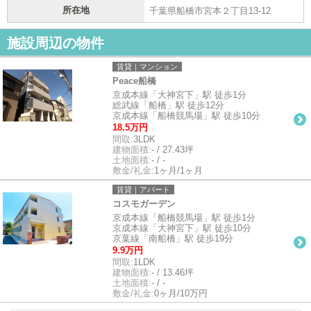
所在地
千葉県船橋市宮本２丁目13-12
施設周辺の物件
賃貸｜マンション
Peace船橋
京成本線「大神宮下」駅 徒歩1分
総武線「船橋」駅 徒歩12分
京成本線「船橋競馬場」駅 徒歩10分
18.5万円
間取:
3LDK
建物面積:
- / 27.43坪
土地面積:
- / -
敷金/礼金:
1ヶ月/1ヶ月
賃貸｜アパート
コスモガーデン
京成本線「船橋競馬場」駅 徒歩1分
京成本線「大神宮下」駅 徒歩10分
京葉線「南船橋」駅 徒歩19分
9.9万円
間取:
1LDK
建物面積:
- / 13.46坪
土地面積:
- / -
敷金/礼金:
0ヶ月/10万円