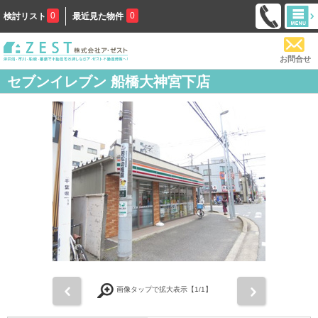
0
0
検討リスト
最近見た物件
お問合せ
セブンイレブン 船橋大神宮下店
前
次
画像タップで拡大表示【
1
/1】