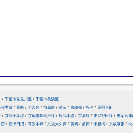
市
/
千葉市花見川区
/
千葉市美浜区
幕張本郷
/
藤崎
/
大久保
/
前原西
/
鷺沼
/
東船橋
/
谷津
/
薬園台町
線
/
京成千葉線
/
京成電鉄松戸線
/
総武本線
/
京葉線
/
東武野田線
/
東葉高速
田沼
/
新津田沼
/
幕張本郷
/
京成大久保
/
実籾
/
前原
/
東船橋
/
京成幕張
/
大