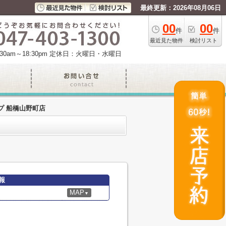
最終更新：2026年08月06日
00
00
件
件
最近見た物件
検討リスト
am～18:30pm
定休日：火曜日・水曜日
プ 船橋山野町店
報
MAP
▼