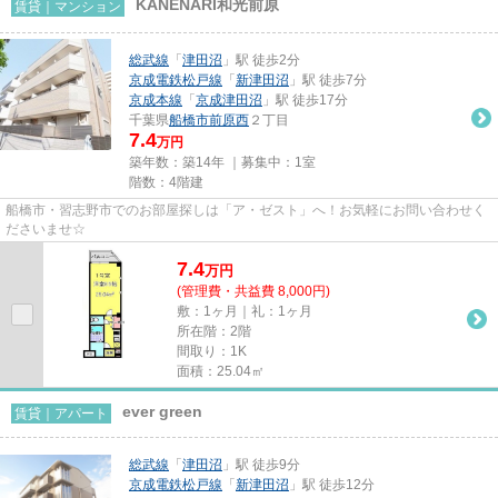
KANENARI和光前原
賃貸｜マンション
総武線
「
津田沼
」駅 徒歩2分
京成電鉄松戸線
「
新津田沼
」駅 徒歩7分
京成本線
「
京成津田沼
」駅 徒歩17分
千葉県
船橋市
前原西
２丁目
7.4
万円
築年数：築14年 ｜募集中：
1室
階数：4階建
船橋市・習志野市でのお部屋探しは「ア・ゼスト」へ！お気軽にお問い合わせく
ださいませ☆
7.4
万
円
(管理費・共益費 8,000円)
敷：1ヶ月｜礼：1ヶ月
所在階：2階
間取り：1K
面積：25.04㎡
ever green
賃貸｜アパート
総武線
「
津田沼
」駅 徒歩9分
京成電鉄松戸線
「
新津田沼
」駅 徒歩12分