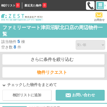
0
0
検討リスト
最近見た物件
お問合せ
ファミリーマート津田沼駅北口店の周辺物件一
覧
5
該当物件
棟
8
空き数
件
さらに条件を絞り込む
物件リクエスト
チェックした物件をまとめて
検討リストに追加
お問い合わせ