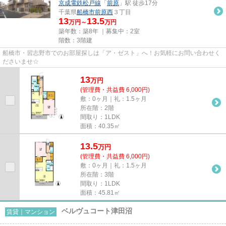
京成電鉄松戸線
「
前原
」駅 徒歩17分
千葉県
船橋市
前原西
３丁目
13
13.5
万円～
万円
築年数：築8年 ｜募集中：
2室
階数：3階建
船橋市・習志野市でのお部屋探しは「ア・ゼスト」へ！お気軽にお問い合わせく
ださいませ☆
13
万
円
(管理費・共益費 6,000円)
敷：0ヶ月｜礼：1.5ヶ月
所在階：2階
間取り：1LDK
面積：40.35㎡
13.5
万
円
(管理費・共益費 6,000円)
敷：0ヶ月｜礼：1.5ヶ月
所在階：3階
間取り：1LDK
面積：45.81㎡
ベルヴュコート津田沼
賃貸｜マンション