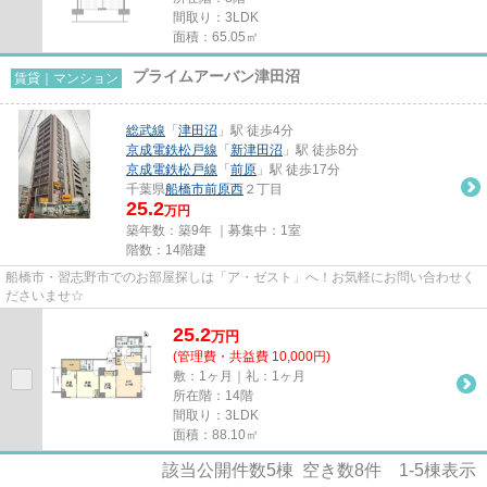
間取り：3LDK
面積：65.05㎡
プライムアーバン津田沼
賃貸｜マンション
総武線
「
津田沼
」駅 徒歩4分
京成電鉄松戸線
「
新津田沼
」駅 徒歩8分
京成電鉄松戸線
「
前原
」駅 徒歩17分
千葉県
船橋市
前原西
２丁目
25.2
万円
築年数：築9年 ｜募集中：
1室
階数：14階建
船橋市・習志野市でのお部屋探しは「ア・ゼスト」へ！お気軽にお問い合わせく
ださいませ☆
25.2
万
円
(管理費・共益費 10,000円)
敷：1ヶ月｜礼：1ヶ月
所在階：14階
間取り：3LDK
面積：88.10㎡
該当公開件数
5
棟 空き数
8
件
1-5
棟表示