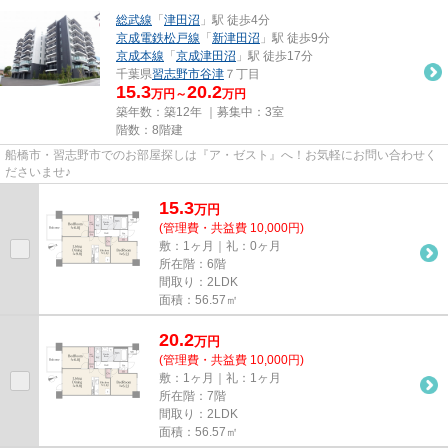
総武線
「
津田沼
」駅 徒歩4分
京成電鉄松戸線
「
新津田沼
」駅 徒歩9分
京成本線
「
京成津田沼
」駅 徒歩17分
千葉県
習志野市
谷津
７丁目
15.3
20.2
万円～
万円
築年数：築12年 ｜募集中：
3室
階数：8階建
船橋市・習志野市でのお部屋探しは『ア・ゼスト』へ！お気軽にお問い合わせく
ださいませ♪
15.3
万
円
(管理費・共益費 10,000円)
敷：1ヶ月｜礼：0ヶ月
所在階：6階
間取り：2LDK
面積：56.57㎡
20.2
万
円
(管理費・共益費 10,000円)
敷：1ヶ月｜礼：1ヶ月
所在階：7階
間取り：2LDK
面積：56.57㎡