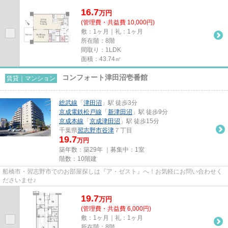
16.7
万
円
(管理費・共益費 10,000円)
敷：1ヶ月｜礼：1ヶ月
所在階：8階
間取り：1LDK
面積：43.74㎡
コンフォート津田沼壱番館
賃貸｜マンション
総武線
「
津田沼
」駅 徒歩3分
京成電鉄松戸線
「
新津田沼
」駅 徒歩9分
京成本線
「
京成津田沼
」駅 徒歩15分
千葉県
習志野市
谷津
７丁目
19.7
万円
築年数：築29年 ｜募集中：
1室
階数：10階建
船橋市・習志野市でのお部屋探しは『ア・ゼスト』へ！お気軽にお問い合わせく
ださいませ♪
19.7
万
円
(管理費・共益費 6,000円)
敷：1ヶ月｜礼：1ヶ月
所在階：8階