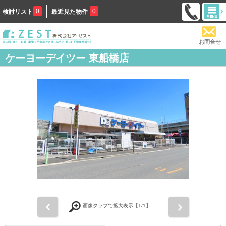
0
0
検討リスト
最近見た物件
お問合せ
ケーヨーデイツー 東船橋店
前
次
画像タップで拡大表示【
1
/1】