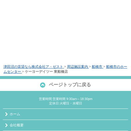
津田沼の賃貸なら株式会社ア・ゼスト
>
周辺施設案内
>
船橋市
>
船橋市のホー
ムセンター
>
ケーヨーデイツー 東船橋店
ページトップに戻る
営業時間:営業時間 9:30am～18:30pm
定休日:火曜日・水曜日
ホーム
会社概要