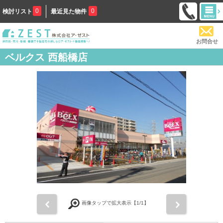
0
0
検討リスト
最近見た物件
お問合せ
ベルクス 西船橋店
前
次
画像タップで拡大表示【
1
/1】