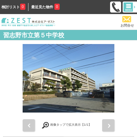
0
0
検討リスト
最近見た物件
お問合せ
習志野市立第５中学校
前
次
画像タップで拡大表示【
1
/1】