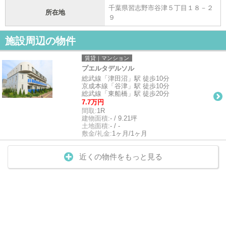
千葉県習志野市谷津５丁目１８－２
所在地
９
施設周辺の物件
賃貸｜マンション
プエルタデルソル
総武線「津田沼」駅 徒歩10分
京成本線「谷津」駅 徒歩10分
総武線「東船橋」駅 徒歩20分
7.7万円
間取:
1R
建物面積:
- / 9.21坪
土地面積:
- / -
敷金/礼金:
1ヶ月/1ヶ月
近くの物件をもっと見る