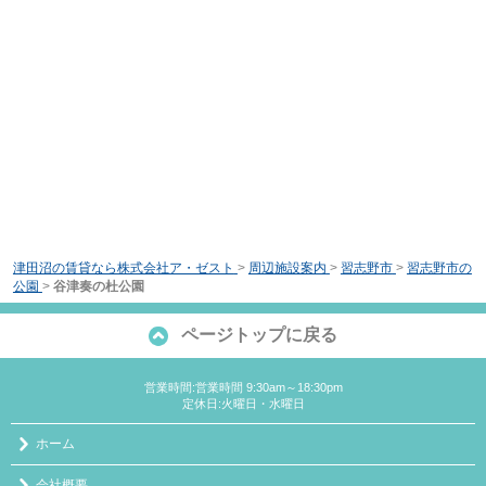
津田沼の賃貸なら株式会社ア・ゼスト
>
周辺施設案内
>
習志野市
>
習志野市の
公園
>
谷津奏の杜公園
ページトップに戻る
営業時間:営業時間 9:30am～18:30pm
定休日:火曜日・水曜日
ホーム
会社概要