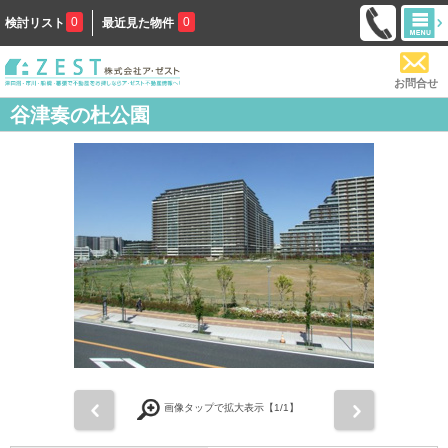
0
0
検討リスト
最近見た物件
お問合せ
谷津奏の杜公園
前
次
画像タップで拡大表示【
1
/1】